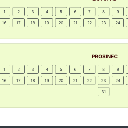
1
2
3
4
5
6
7
8
9
16
17
18
19
20
21
22
23
24
PROSINEC
1
2
3
4
5
6
7
8
9
16
17
18
19
20
21
22
23
24
31