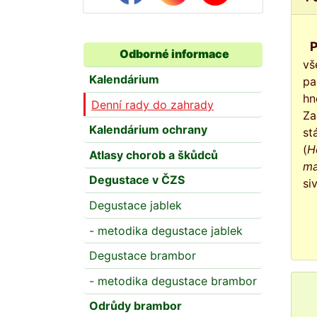
Podzim pomalu končí a zahrada se připravuje k zimnímu odpočinku. Okrasné stromy a keře 
Odborné informace
vš
Kalendárium
pa
hn
Denní rady do zahrady
Za
Kalendárium ochrany
st
(
H
Atlasy chorob a škůdců
ma
Degustace v ČZS
si
Degustace jablek
- metodika degustace jablek
Degustace brambor
- metodika degustace brambor
Odrůdy brambor