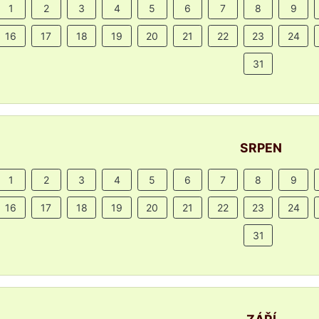
1
2
3
4
5
6
7
8
9
16
17
18
19
20
21
22
23
24
31
SRPEN
1
2
3
4
5
6
7
8
9
16
17
18
19
20
21
22
23
24
31