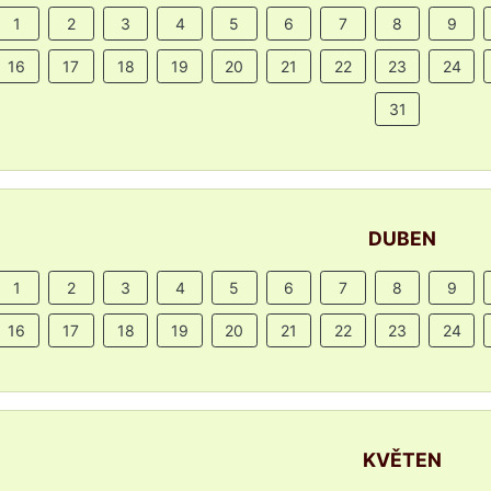
1
2
3
4
5
6
7
8
9
16
17
18
19
20
21
22
23
24
31
DUBEN
1
2
3
4
5
6
7
8
9
16
17
18
19
20
21
22
23
24
KVĚTEN