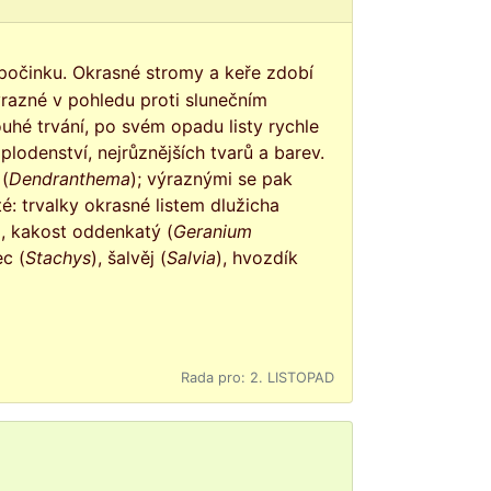
ýrazné v pohledu proti slunečním
uhé trvání, po svém opadu listy rychle
lodenství, nejrůznějších tvarů a barev.
 (
Dendranthema
); výraznými se pak
sté: trvalky okrasné listem dlužicha
, kakost oddenkatý (
Geranium
ec (
Stachys
), šalvěj (
Salvia
), hvozdík
Rada pro: 2. LISTOPAD