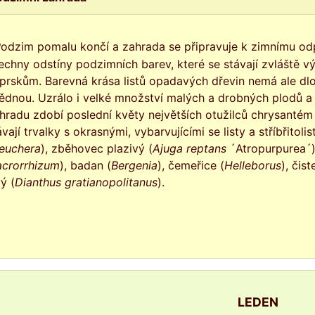
zdobí
echny odstíny podzimních barev, které se stávají zvláště v
prskům. Barevná krása listů opadavých dřevin nemá ale dlo
ědnou. Uzrálo i velké množství malých a drobných plodů a p
hradu zdobí poslední květy největších otužilců chrysantém
ávají trvalky s okrasnými, vybarvujícími se listy a stříbřitoli
euchera
), zběhovec plazivý (
Ajuga reptans
´Atropurpurea´)
crorrhizum
), badan (
Bergenia
), čemeřice (
Helleborus
), čist
vý (
Dianthus
gratianopolitanus
).
LEDEN