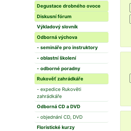
Degustace drobného ovoce
Diskusní fórum
Výkladový slovník
Odborná výchova
- semináře pro instruktory
- oblastní školení
- odborné poradny
Rukověť zahrádkáře
- expedice Rukověti
zahrádkáře
Odborná CD a DVD
- objednání CD, DVD
Floristické kurzy