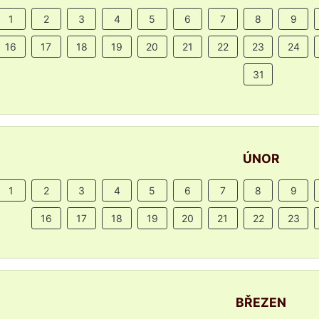
1
2
3
4
5
6
7
8
9
16
17
18
19
20
21
22
23
24
31
ÚNOR
1
2
3
4
5
6
7
8
9
16
17
18
19
20
21
22
23
BŘEZEN