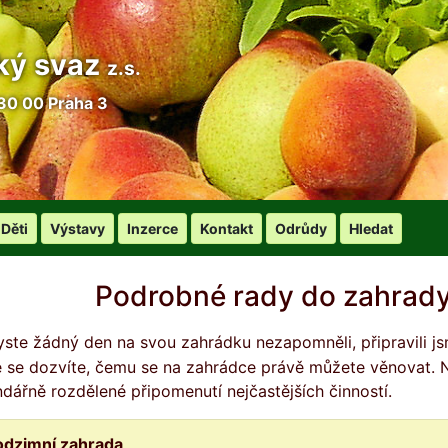
ký svaz
z.s.
30 00 Praha 3
Děti
Výstavy
Inzerce
Kontakt
Odrůdy
Hledat
Podrobné rady do zahrady
é se dozvíte, čemu se na zahrádce právě můžete věnovat. Nej
ndářně rozdělené připomenutí nejčastějších činností.
odzimní zahrada