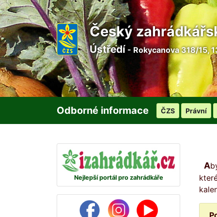
Český zahrádkářs
Ústředí
- Rokycanova 318/15, 1
Odborné informace
ČZS
Právní
Abyste žádný den na svou zahrádku nezapomněli, připravili jsme pro vás na každý den malou radu, ve
kter
Nejlepší portál pro zahrádkáře
kale
P