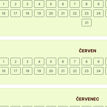
1
2
3
4
5
6
7
8
9
16
17
18
19
20
21
22
23
24
31
ČERVEN
1
2
3
4
5
6
7
8
9
16
17
18
19
20
21
22
23
24
ČERVENEC