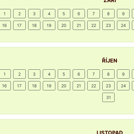
ZÁŘÍ
1
2
3
4
5
6
7
8
9
16
17
18
19
20
21
22
23
24
ŘÍJEN
1
2
3
4
5
6
7
8
9
16
17
18
19
20
21
22
23
24
31
LISTOPAD