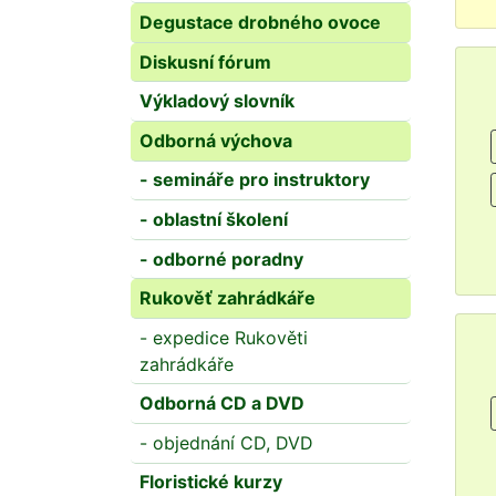
Degustace drobného ovoce
Diskusní fórum
Výkladový slovník
Odborná výchova
- semináře pro instruktory
- oblastní školení
- odborné poradny
Rukověť zahrádkáře
- expedice Rukověti
zahrádkáře
Odborná CD a DVD
- objednání CD, DVD
Floristické kurzy