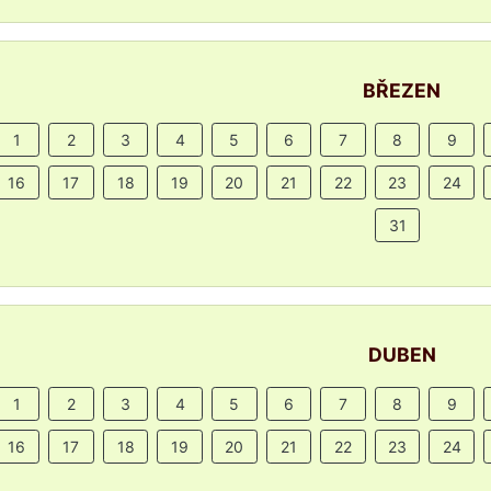
BŘEZEN
1
2
3
4
5
6
7
8
9
16
17
18
19
20
21
22
23
24
31
DUBEN
1
2
3
4
5
6
7
8
9
16
17
18
19
20
21
22
23
24