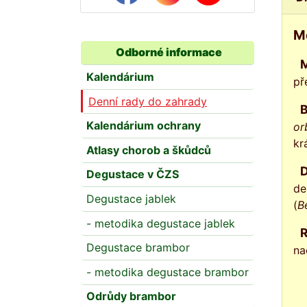
M
Odborné informace
Mnohé z těchto dřevin jsou nejen výraznou okrasou zahrady 
Kalendárium
př
Denní rady do zahrady
Kalendárium ochrany
or
kr
Atlasy chorob a škůdců
Dlouho do zimy přetrvávají plody na těchto dřevinách a stávají se potrav
Degustace v ČZS
de
Degustace jablek
(
B
- metodika degustace jablek
Degustace brambor
na
- metodika degustace brambor
Odrůdy brambor