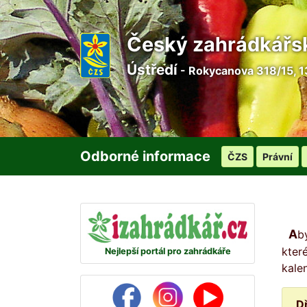
Český zahrádkářs
Ústředí
- Rokycanova 318/15, 1
Odborné informace
ČZS
Právní
Abyste žádný den na svou zahrádku nezapomněli, připravili jsme pro vás na každý den malou radu, ve
kter
Nejlepší portál pro zahrádkáře
kale
D