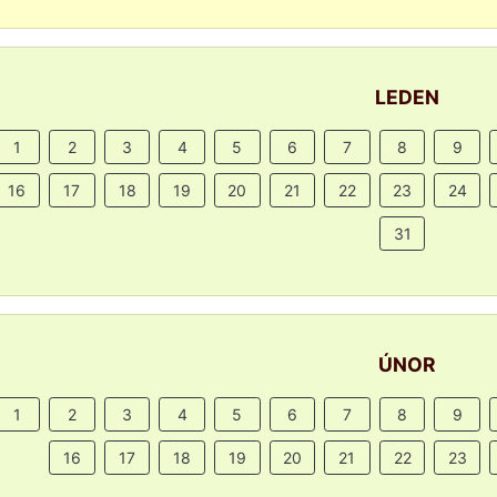
LEDEN
1
2
3
4
5
6
7
8
9
16
17
18
19
20
21
22
23
24
31
ÚNOR
1
2
3
4
5
6
7
8
9
16
17
18
19
20
21
22
23