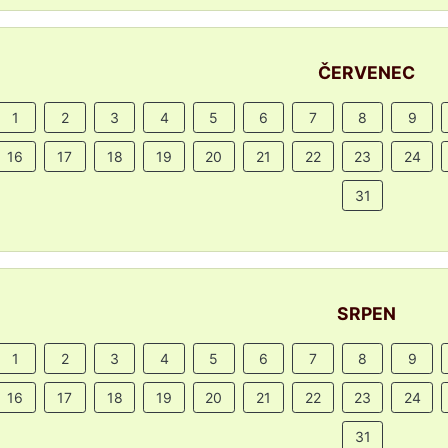
ČERVENEC
1
2
3
4
5
6
7
8
9
16
17
18
19
20
21
22
23
24
31
SRPEN
1
2
3
4
5
6
7
8
9
16
17
18
19
20
21
22
23
24
31