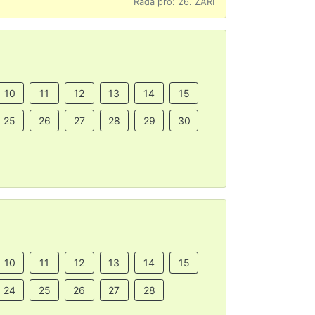
Rada pro: 26. ZÁŘÍ
10
11
12
13
14
15
25
26
27
28
29
30
10
11
12
13
14
15
24
25
26
27
28