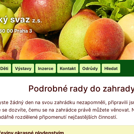
ký svaz
z.s.
30 00 Praha 3
Děti
Výstavy
Inzerce
Kontakt
Odrůdy
Hledat
Podrobné rady do zahrady
é se dozvíte, čemu se na zahrádce právě můžete věnovat. Nej
ndářně rozdělené připomenutí nejčastějších činností.
řeviny okrasné plodenstvím