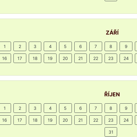
ZÁŘÍ
1
2
3
4
5
6
7
8
9
16
17
18
19
20
21
22
23
24
ŘÍJEN
1
2
3
4
5
6
7
8
9
16
17
18
19
20
21
22
23
24
31