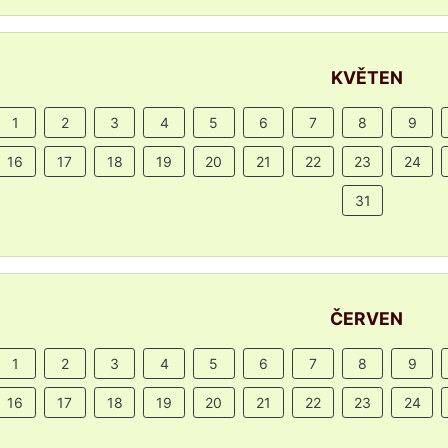
KVĚTEN
1
2
3
4
5
6
7
8
9
16
17
18
19
20
21
22
23
24
31
ČERVEN
1
2
3
4
5
6
7
8
9
16
17
18
19
20
21
22
23
24