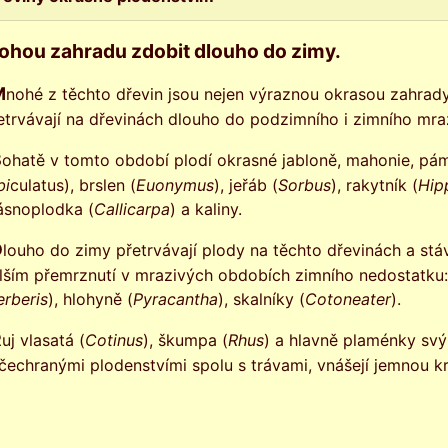
ohou zahradu zdobit dlouho do zimy.
v tomto období, ale jejich plody
etrvávají na dřevinách dlouho do podzimního i zimního mra
Bohatě v tomto období plodí okrasné jabloně, mahonie, páme
bi
culatus), brslen (
Euonymus
), jeřáb (
Sorbus
), rakytník (
Hip
ásnoplodka (
Callicarpa
) a kaliny.
ou pro ptáčky až po
lším přemrznutí v mrazivých obdobích zimního nedostatku: š
erberis
), hlohyně (
Pyracantha
), skalníky (
Cotoneater
).
Ruj vlasatá (
Cotinus
), škumpa (
Rhus
) a hlavně plaménky sv
čechranými plodenstvími spolu s trávami, vnášejí jemnou 