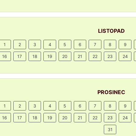
LISTOPAD
1
2
3
4
5
6
7
8
9
16
17
18
19
20
21
22
23
24
PROSINEC
1
2
3
4
5
6
7
8
9
16
17
18
19
20
21
22
23
24
31