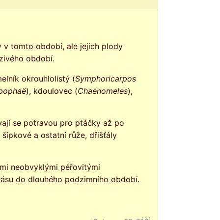
zivého období.
lník okrouhlolistý (
Symphoricarpos
pophaë
), kdoulovec (
Chaenomeles
),
ípkové a ostatní růže, dřišťály
ými neobvyklými péřovitými
krásu do dlouhého podzimního období.