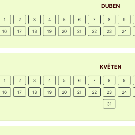
DUBEN
1
2
3
4
5
6
7
8
9
16
17
18
19
20
21
22
23
24
KVĚTEN
1
2
3
4
5
6
7
8
9
16
17
18
19
20
21
22
23
24
31