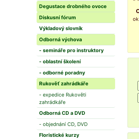
Degustace drobného ovoce
Diskusní fórum
ok
Výkladový slovník
Odborná výchova
- semináře pro instruktory
- oblastní školení
- odborné poradny
Rukověť zahrádkáře
- expedice Rukověti
zahrádkáře
Odborná CD a DVD
- objednání CD, DVD
Floristické kurzy