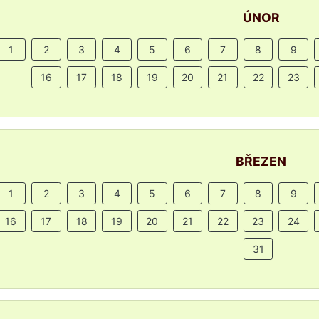
ÚNOR
1
2
3
4
5
6
7
8
9
16
17
18
19
20
21
22
23
BŘEZEN
1
2
3
4
5
6
7
8
9
16
17
18
19
20
21
22
23
24
31