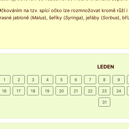
Očkováním na tzv. spící očko lze rozmnožovat kromě růží i 
rasné jabloně (
Malus
), šeříky (
Syringa
), jeřáby (
Sorbus
), bří
LEDEN
1
2
3
4
5
6
7
8
9
16
17
18
19
20
21
22
23
24
31