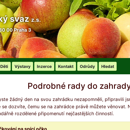
ký svaz
z.s.
30 00 Praha 3
Děti
Výstavy
Inzerce
Kontakt
Odrůdy
Hledat
Podrobné rady do zahrady
é se dozvíte, čemu se na zahrádce právě můžete věnovat. Nej
ndářně rozdělené připomenutí nejčastějších činností.
čkování na spící očko