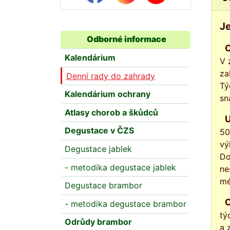
Je
Odborné informace
Očkování růží je poměrně snadné, mnoho zahrádkářů jej považuje za jednu 
Kalendárium
V 
za
Denní rady do zahrady
Tý
Kalendárium ochrany
sn
Atlasy chorob a škůdců
U keřových růží očkujeme na kořenovém krčku jedním očkem, u stromkových 
Degustace v ČZS
50
vý
Degustace jablek
Do
- metodika degustace jablek
ne
mé
Degustace brambor
Očko má v tomto roce pouze přirůst, nemá vyrašit. Příliš velká vlhkost sti
- metodika degustace brambor
tý
Odrůdy brambor
a 