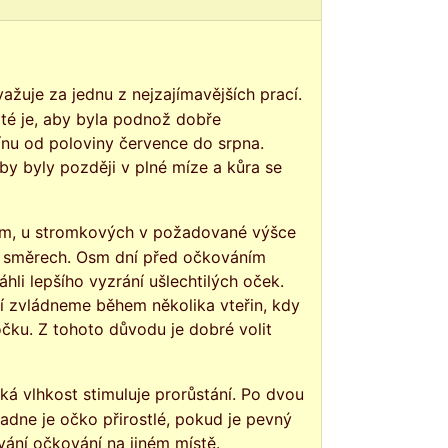
ité je, aby byla podnož dobře
ínu od poloviny července do srpna.
y byly později v plné míze a kůra se
h směrech. Osm dní před očkováním
i lepšího vyzrání ušlechtilých oček.
 zvládneme během několika vteřin, kdy
čku. Z tohoto důvodu je dobré volit
adne je očko přirostlé, pokud je pevný
ání očkování na jiném místě.