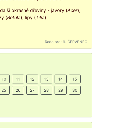
další okrasné dřeviny - javory (
Acer
),
zy (
Betula
), lípy (
Tilia
)
Rada pro: 9. ČERVENEC
10
11
12
13
14
15
25
26
27
28
29
30