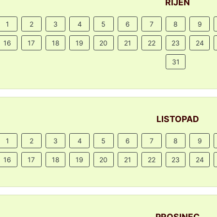
ŘÍJEN
1
2
3
4
5
6
7
8
9
16
17
18
19
20
21
22
23
24
31
LISTOPAD
1
2
3
4
5
6
7
8
9
16
17
18
19
20
21
22
23
24
PROSINEC