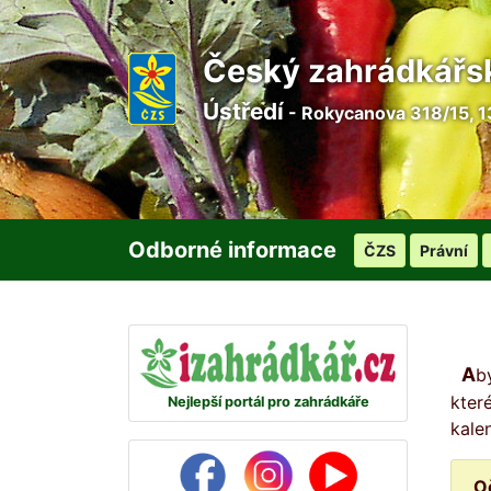
Český zahrádkářs
Ústředí
- Rokycanova 318/15, 1
Odborné informace
ČZS
Právní
Abyste žádný den na svou zahrádku nezapomněli, připravili jsme pro vás na každý den malou radu, ve
kter
Nejlepší portál pro zahrádkáře
kale
O