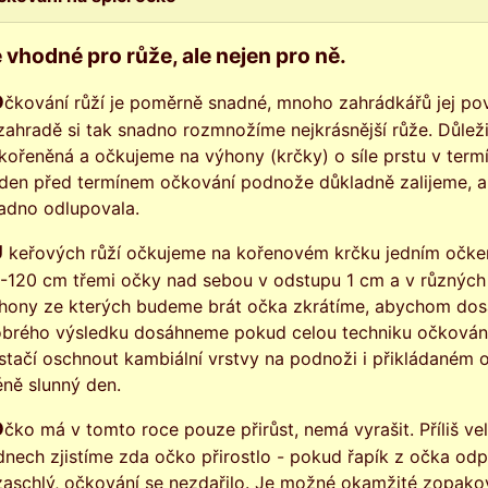
 vhodné pro růže, ale nejen pro ně.
z nejzajímavějších prací.
zahradě si tak snadno rozmnožíme nejkrásnější růže. Důlež
kořeněná a očkujeme na výhony (krčky) o síle prstu v term
den před termínem očkování podnože důkladně zalijeme, ab
adno odlupovala.
v požadované výšce
-120 cm třemi očky nad sebou v odstupu 1 cm a v různýc
hony ze kterých budeme brát očka zkrátíme, abychom dosáhl
brého výsledku dosáhneme pokud celou techniku očkování
stačí oschnout kambiální vrstvy na podnoži i přikládaném o
ně slunný den.
muluje prorůstání. Po dvou
dnech zjistíme zda očko přirostlo - pokud řapík z očka odp
zaschlý, očkování se nezdařilo. Je možné okamžité zopakov