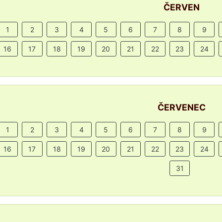
ČERVEN
1
2
3
4
5
6
7
8
9
16
17
18
19
20
21
22
23
24
ČERVENEC
1
2
3
4
5
6
7
8
9
16
17
18
19
20
21
22
23
24
31