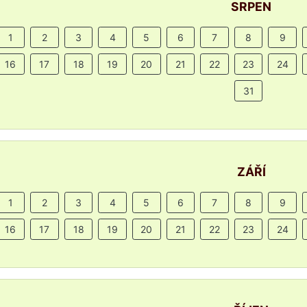
SRPEN
1
2
3
4
5
6
7
8
9
16
17
18
19
20
21
22
23
24
31
ZÁŘÍ
1
2
3
4
5
6
7
8
9
16
17
18
19
20
21
22
23
24