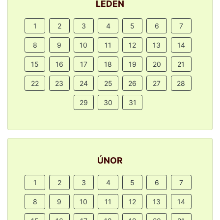
LEDEN
1
2
3
4
5
6
7
8
9
10
11
12
13
14
15
16
17
18
19
20
21
22
23
24
25
26
27
28
29
30
31
ÚNOR
1
2
3
4
5
6
7
8
9
10
11
12
13
14