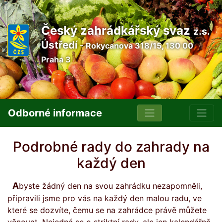
Český zahrádkářský svaz
z.s.
Ústředí
- Rokycanova 318/15, 130 00
Praha 3
Odborné informace
Podrobné rady do zahrady na
každý den
Abyste žádný den na svou zahrádku nezapomněli,
připravili jsme pro vás na každý den malou radu, ve
které se dozvíte, čemu se na zahrádce právě můžete