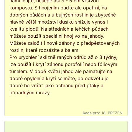
namulčujte, nejlépe asi 3 - 5 cm vrstvou
kompostu. S hnojením buďte ale opatrní, na
dobrých půdách a u bujných rostlin je zbytečné -
hlavně větší množství dusíku snižuje výnos i
kvalitu plodů. Na středních a lehčích půdách
můžete použít speciální hnojivo na jahody.
Můžete založit i nové záhony z předpěstovaných
rostlin, které rozsázíte s balem.
Pro urychlení sklizně raných odrůd až o 3 týdny,
lze použít i krytí záhonu porofólií nebo fóliovým
tunelem. V době květu jahod ale pamatujte na
dobré opylení a krytí sejměte, po odkvětu je
dobré ho vrátit jako ochranu před ptáky a
případnými mrazy.
Rada pro: 18. BŘEZEN