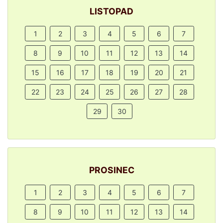
LISTOPAD
1
2
3
4
5
6
7
8
9
10
11
12
13
14
15
16
17
18
19
20
21
22
23
24
25
26
27
28
29
30
PROSINEC
1
2
3
4
5
6
7
8
9
10
11
12
13
14