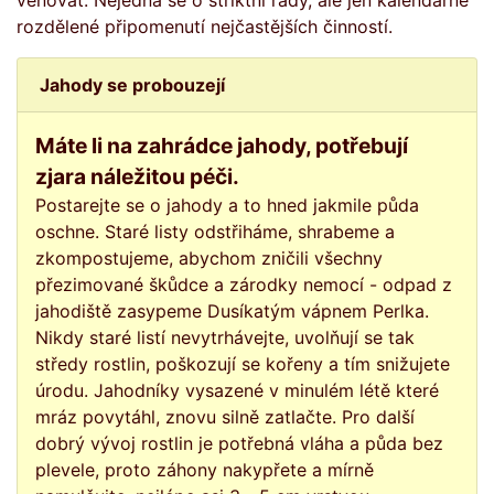
věnovat. Nejedná se o striktní rady, ale jen kalendářně
rozdělené připomenutí nejčastějších činností.
Jahody se probouzejí
Máte li na zahrádce jahody, potřebují
zjara náležitou péči.
Postarejte se o jahody a to hned jakmile půda
oschne. Staré listy odstřiháme, shrabeme a
zkompostujeme, abychom zničili všechny
přezimované škůdce a zárodky nemocí - odpad z
jahodiště zasypeme Dusíkatým vápnem Perlka.
Nikdy staré listí nevytrhávejte, uvolňují se tak
středy rostlin, poškozují se kořeny a tím snižujete
úrodu. Jahodníky vysazené v minulém létě které
mráz povytáhl, znovu silně zatlačte. Pro další
dobrý vývoj rostlin je potřebná vláha a půda bez
plevele, proto záhony nakypřete a mírně