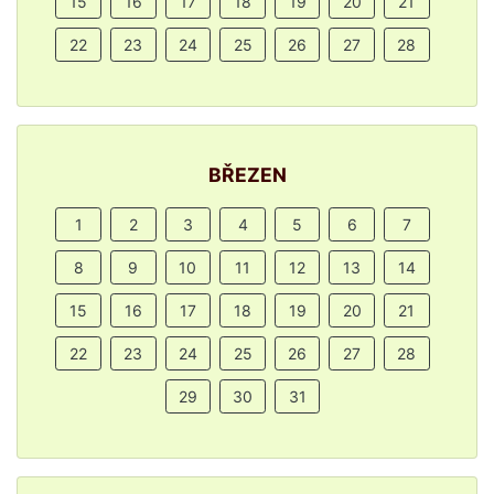
15
16
17
18
19
20
21
22
23
24
25
26
27
28
BŘEZEN
1
2
3
4
5
6
7
8
9
10
11
12
13
14
15
16
17
18
19
20
21
22
23
24
25
26
27
28
29
30
31