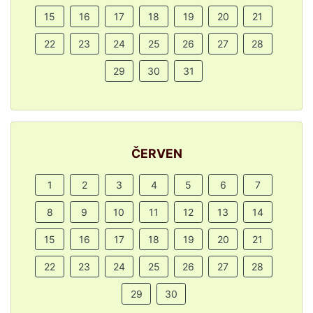
15
16
17
18
19
20
21
22
23
24
25
26
27
28
29
30
31
ČERVEN
1
2
3
4
5
6
7
8
9
10
11
12
13
14
15
16
17
18
19
20
21
22
23
24
25
26
27
28
29
30