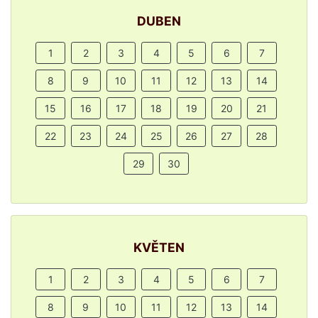
DUBEN
1
2
3
4
5
6
7
8
9
10
11
12
13
14
15
16
17
18
19
20
21
22
23
24
25
26
27
28
29
30
KVĚTEN
1
2
3
4
5
6
7
8
9
10
11
12
13
14