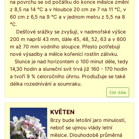
na povrchu se od počátku do konce měsíce změní
z 8,5 na 14 °C a v hloubce 20 cm ze 7 na 11 °C, v
60 cm z 6,5 na 9 °C a v jednom metru z 5,5 na 8
°C.
Dešťové srážky se zvyšují, v nadmořské výšce
200 m naprší 43 mm, dále 45, 48, 52, 63 a v 800
m až 70 mm vodního sloupce. Přesto potřebují
nové výsadby a mělce kořenící rostlin zálivku.
Slunce je nad horizontem o 100 minut déle, tedy
14,30 hodin a sluneční svit trvá již 160 - 170 hodin
a tvoří 9 % celoročního úhrnu. Prodlužuje se také
délka rozednívání a soumraku.
číst dále
KVĚTEN
Brzy bude letošní jaro minulostí,
neboť se ujmou vlády letní
měsíce. Dlouhodobě průměrná