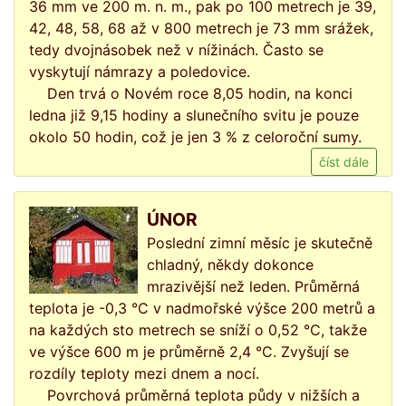
36 mm ve 200 m. n. m., pak po 100 metrech je 39,
42, 48, 58, 68 až v 800 metrech je 73 mm srážek,
tedy dvojnásobek než v nížinách. Často se
vyskytují námrazy a poledovice.
Den trvá o Novém roce 8,05 hodin, na konci
ledna již 9,15 hodiny a slunečního svitu je pouze
okolo 50 hodin, což je jen 3 % z celoroční sumy.
číst dále
ÚNOR
Poslední zimní měsíc je skutečně
chladný, někdy dokonce
mrazivější než leden. Průměrná
teplota je -0,3 °C v nadmořské výšce 200 metrů a
na každých sto metrech se sníží o 0,52 °C, takže
ve výšce 600 m je průměrně 2,4 °C. Zvyšují se
rozdíly teploty mezi dnem a nocí.
Povrchová průměrná teplota půdy v nižších a