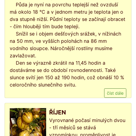
Půda je nyní na povrchu teplejší než ovzduší
má okolo 18 °C a v jednom metru je teplota jen o
dva stupně nižší. Půdní teploty se začínají obracet
- čím hlouběji tím bude tepleji.
Snížil se i objem dešťových srážek, v nížinách
na 50 mm, ve vyšších polohách na 86 mm
vodního sloupce. Náročnější rostliny musíme
zavlažovat.
Den se výrazně zkrátil na 11,45 hodin a
dostáváme se do období rovnodennosti. Také
slunce svítí jen 150 až 190 hodin, což obnáší 10 %
celoročního slunečního svitu.
číst dále
ŘÍJEN
Vyrovnané počasí minulých dvou
- tří měsíců se stává
vzpomínkou, proměnlivost je