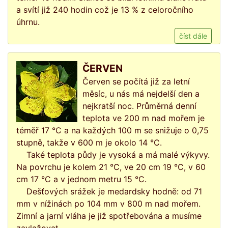
a svítí již 240 hodin což je 13 % z celoročního
úhrnu.
číst dále
ČERVEN
Červen se počítá již za letní
měsíc, u nás má nejdelší den a
nejkratší noc. Průměrná denní
teplota ve 200 m nad mořem je
téměř 17 °C a na každých 100 m se snižuje o 0,75
stupně, takže v 600 m je okolo 14 °C.
Také teplota půdy je vysoká a má malé výkyvy.
Na povrchu je kolem 21 °C, ve 20 cm 19 °C, v 60
cm 17 °C a v jednom metru 15 °C.
Dešťových srážek je medardsky hodně: od 71
mm v nížinách po 104 mm v 800 m nad mořem.
Zimní a jarní vláha je již spotřebována a musíme