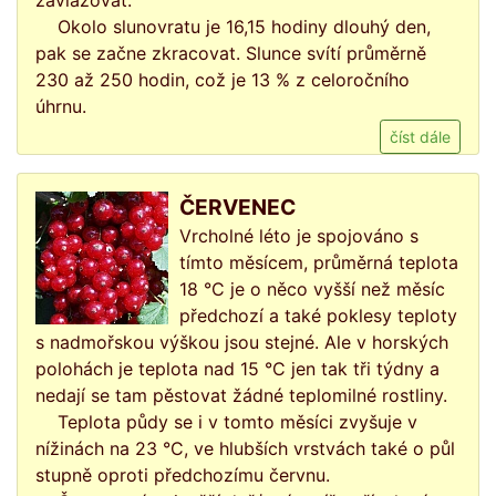
zavlažovat.
Okolo slunovratu je 16,15 hodiny dlouhý den,
pak se začne zkracovat. Slunce svítí průměrně
230 až 250 hodin, což je 13 % z celoročního
úhrnu.
číst dále
ČERVENEC
Vrcholné léto je spojováno s
tímto měsícem, průměrná teplota
18 °C je o něco vyšší než měsíc
předchozí a také poklesy teploty
s nadmořskou výškou jsou stejné. Ale v horských
polohách je teplota nad 15 °C jen tak tři týdny a
nedají se tam pěstovat žádné teplomilné rostliny.
Teplota půdy se i v tomto měsíci zvyšuje v
nížinách na 23 °C, ve hlubších vrstvách také o půl
stupně oproti předchozímu červnu.