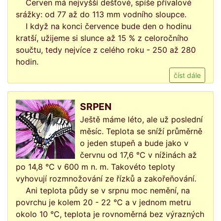
Červen má nejvyšší dešťové, spíše přívalové
srážky: od 77 až do 113 mm vodního sloupce.
I když na konci července bude den o hodinu
kratší, užijeme si slunce až 15 % z celoročního
součtu, tedy nejvíce z celého roku - 250 až 280
hodin.
číst dále
SRPEN
Ještě máme léto, ale už poslední
měsíc. Teplota se sníží průměrně
o jeden stupeň a bude jako v
červnu od 17,6 °C v nížinách až
po 14,8 °C v 600 m n. m. Takovéto teploty
vyhovují rozmnožování ze řízků a zakořeňování.
Ani teplota půdy se v srpnu moc nemění, na
povrchu je kolem 20 - 22 °C a v jednom metru
okolo 10 °C, teplota je rovnoměrná bez výrazných