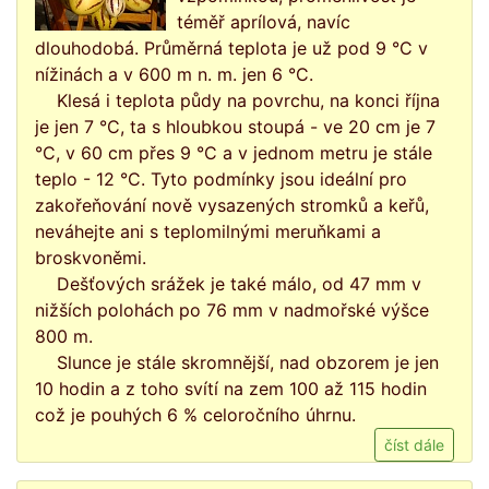
téměř aprílová, navíc
dlouhodobá. Průměrná teplota je už pod 9 °C v
nížinách a v 600 m n. m. jen 6 °C.
Klesá i teplota půdy na povrchu, na konci října
je jen 7 °C, ta s hloubkou stoupá - ve 20 cm je 7
°C, v 60 cm přes 9 °C a v jednom metru je stále
teplo - 12 °C. Tyto podmínky jsou ideální pro
zakořeňování nově vysazených stromků a keřů,
neváhejte ani s teplomilnými meruňkami a
broskvoněmi.
Dešťových srážek je také málo, od 47 mm v
nižších polohách po 76 mm v nadmořské výšce
800 m.
Slunce je stále skromnější, nad obzorem je jen
10 hodin a z toho svítí na zem 100 až 115 hodin
což je pouhých 6 % celoročního úhrnu.
číst dále