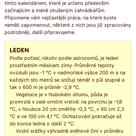
tímto kalendáriem, které je určeno předevšim
začínajícím a méně zkušeným zahrádkářům.
Připomene vám nejčastější práce, na které byste
neměli zapomenout, některé z nich jsou již zpracovány
podrobněji, další připravujeme.
LEDEN
Podle počasí, nikoliv podle astronomů, je leden
prostředním měsícem zimy. Průměrné teploty
ovzduší jsou -1 °C v nadmořské výšce 200 m a na
každých sto metrů se snižují téměř o půl stupně a
tak v 600 m je průměr -2,9 °C.
Vegetace je v hlubokém útlumu, půda je
promrzlá v celé orniční vrstvě: na povrchu je -1,8
°C, v hloubce 20 cm změříte -0,3 °C, v 60 cm 2,3
°C a ve 100 cm 4,1 °C. Ochlazování pokračuje až
do konce ledna o další 2 °C.
Vodní srážky výhradně sněhové činí v průměru