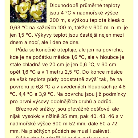
Dlouhodobě průměrné teploty
jsou 4 °C v nadmořské výšce
200 m, s výškou teplota klesá o
0,63 °C na každých 100 m, takže v 600 m. n. m. je
jen 1,5 °C. Výkyvy teplot jsou častější nejen mezi
dnem a nocí, ale i den ze dne.
Půda se konečně otepluje, ale jen na povrchu,
kde je na počátku měsíce 1,6 °C, ale v hloubce je
stále chladná ve 20 cm je jen 0,6 °C, v 60 cm
opět 1,6 °C a v 1 metru 2,5 °C. Do konce měsíce
se však teplota půdy podstatně zvýší tak, že na
povrchu je 6,8 °C a v uvedených hloubkách je 4,8
°C. 4,4 °C a 3,9 °C. Na povrchu jsou již podmínky
pro první výsevy odolnějších druhů a odrůd.
Březnové srážky jsou převážně dešťové, ale
nijak vysoké: v nížině 35 mm, pak 40, 43, 46 a v
nadmořské výšce 600 m 52 mm, dále 60 a 72
mm. Na písčitých půdách se musí i zalévat.