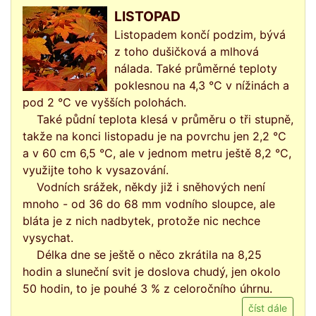
LISTOPAD
Listopadem končí podzim, bývá
z toho dušičková a mlhová
nálada. Také průměrné teploty
poklesnou na 4,3 °C v nížinách a
pod 2 °C ve vyšších polohách.
Také půdní teplota klesá v průměru o tři stupně,
takže na konci listopadu je na povrchu jen 2,2 °C
a v 60 cm 6,5 °C, ale v jednom metru ještě 8,2 °C,
využijte toho k vysazování.
Vodních srážek, někdy již i sněhových není
mnoho - od 36 do 68 mm vodního sloupce, ale
bláta je z nich nadbytek, protože nic nechce
vysychat.
Délka dne se ještě o něco zkrátila na 8,25
hodin a sluneční svit je doslova chudý, jen okolo
50 hodin, to je pouhé 3 % z celoročního úhrnu.
číst dále