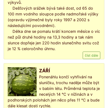
výkyvů.
Dešťových srážek bývá také dost, od 65 do
100 mm vodního sloupce podle nadmořské výšky
(opravdu výjimečné byly roky 1997 a 2002 s
následujícími povodněmi).
Délka dne se pomalu krátí koncem měsíce o víc
než půl druhé hodiny na 13,3 hodiny a tak nám
slunce dopřeje jen 220 hodin slunečního svitu což
je 12 % celoročního úhrnu.
číst dále
ZÁŘÍ
Ponenáhlu končí vyhřívání na
sluníčku, trochu naděje může být
v babím létu. Průměrná teplota je
necelých 14 °C v nížinách a v
podhorských polohách jen něco přes 11 °C a bude
dále klesat dosti rychle.