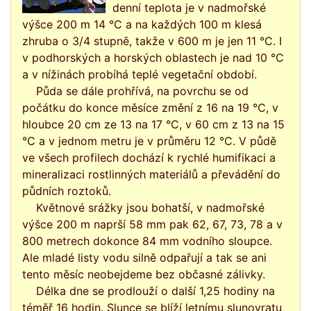
denní teplota je v nadmořské
výšce 200 m 14 °C a na každých 100 m klesá
zhruba o 3/4 stupně, takže v 600 m je jen 11 °C. I
v podhorských a horských oblastech je nad 10 °C
a v nížinách probíhá teplé vegetační období.
Půda se dále prohřívá, na povrchu se od
počátku do konce měsíce změní z 16 na 19 °C, v
hloubce 20 cm ze 13 na 17 °C, v 60 cm z 13 na 15
°C a v jednom metru je v průměru 12 °C. V půdě
ve všech profilech dochází k rychlé humifikaci a
mineralizaci rostlinných materiálů a převádění do
půdních roztoků.
Květnové srážky jsou bohatší, v nadmořské
výšce 200 m naprší 58 mm pak 62, 67, 73, 78 a v
800 metrech dokonce 84 mm vodního sloupce.
Ale mladé listy vodu silně odpařují a tak se ani
tento měsíc neobejdeme bez občasné zálivky.
Délka dne se prodlouží o další 1,25 hodiny na
téměř 16 hodin. Slunce se blíží letnímu slunovratu