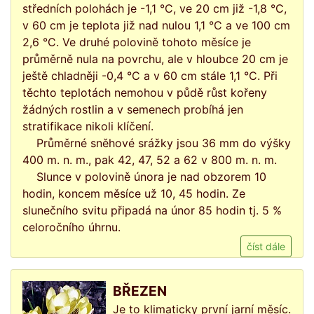
středních polohách je -1,1 °C, ve 20 cm již -1,8 °C,
v 60 cm je teplota již nad nulou 1,1 °C a ve 100 cm
2,6 °C. Ve druhé polovině tohoto měsíce je
průměrně nula na povrchu, ale v hloubce 20 cm je
ještě chladněji -0,4 °C a v 60 cm stále 1,1 °C. Při
těchto teplotách nemohou v půdě růst kořeny
žádných rostlin a v semenech probíhá jen
stratifikace nikoli klíčení.
Průměrné sněhové srážky jsou 36 mm do výšky
400 m. n. m., pak 42, 47, 52 a 62 v 800 m. n. m.
Slunce v polovině února je nad obzorem 10
hodin, koncem měsíce už 10, 45 hodin. Ze
slunečního svitu připadá na únor 85 hodin tj. 5 %
celoročního úhrnu.
číst dále
BŘEZEN
Je to klimaticky první jarní měsíc.