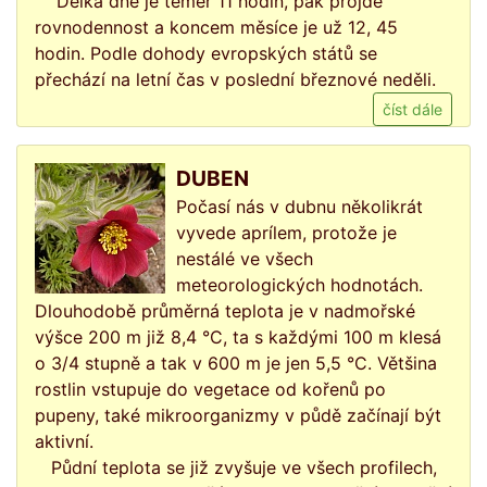
Délka dne je téměř 11 hodin, pak projde
rovnodennost a koncem měsíce je už 12, 45
hodin. Podle dohody evropských států se
přechází na letní čas v poslední březnové neděli.
číst dále
DUBEN
Počasí nás v dubnu několikrát
vyvede aprílem, protože je
nestálé ve všech
meteorologických hodnotách.
Dlouhodobě průměrná teplota je v nadmořské
výšce 200 m již 8,4 °C, ta s každými 100 m klesá
o 3/4 stupně a tak v 600 m je jen 5,5 °C. Většina
rostlin vstupuje do vegetace od kořenů po
pupeny, také mikroorganizmy v půdě začínají být
aktivní.
Půdní teplota se již zvyšuje ve všech profilech,