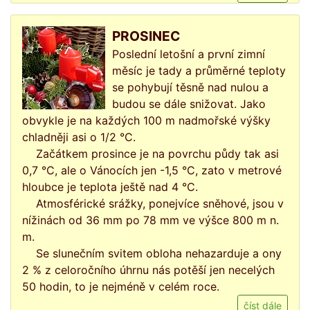
PROSINEC
Poslední letošní a první zimní
měsíc je tady a průměrné teploty
se pohybují těsně nad nulou a
budou se dále snižovat. Jako
obvykle je na každých 100 m nadmořské výšky
chladněji asi o 1/2 °C.
Začátkem prosince je na povrchu půdy tak asi
0,7 °C, ale o Vánocích jen -1,5 °C, zato v metrové
hloubce je teplota ještě nad 4 °C.
Atmosférické srážky, ponejvíce sněhové, jsou v
nížinách od 36 mm po 78 mm ve výšce 800 m n.
m.
Se slunečním svitem obloha nehazarduje a ony
2 % z celoročního úhrnu nás potěší jen necelých
50 hodin, to je nejméně v celém roce.
číst dále