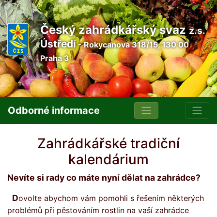
Český zahrádkářský svaz
z.s.
Ústředí
- Rokycanova 318/15, 130 00
Praha 3
Odborné informace
Zahrádkářské tradiční
kalendárium
Nevíte si rady co máte nyní dělat na zahrádce?
Dovolte abychom vám pomohli s řešením některých
problémů při pěstováním rostlin na vaší zahrádce