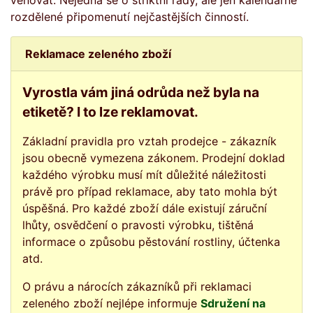
věnovat. Nejedná se o striktní rady, ale jen kalendářně
rozdělené připomenutí nejčastějších činností.
Reklamace zeleného zboží
Vyrostla vám jiná odrůda než byla na
etiketě? I to lze reklamovat.
Základní pravidla pro vztah prodejce - zákazník
jsou obecně vymezena zákonem. Prodejní doklad
každého výrobku musí mít důležité náležitosti
právě pro případ reklamace, aby tato mohla být
úspěšná. Pro každé zboží dále existují záruční
lhůty, osvědčení o pravosti výrobku, tištěná
informace o způsobu pěstování rostliny, účtenka
atd.
O právu a nárocích zákazníků při reklamaci
zeleného zboží nejlépe informuje
Sdružení na