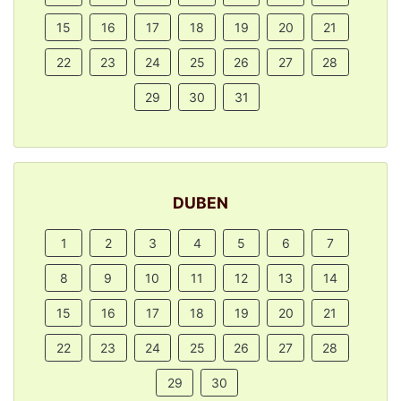
15
16
17
18
19
20
21
22
23
24
25
26
27
28
29
30
31
DUBEN
1
2
3
4
5
6
7
8
9
10
11
12
13
14
15
16
17
18
19
20
21
22
23
24
25
26
27
28
29
30