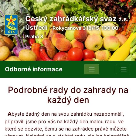
Český zahrádkářský svaz
z.s.
Ústředí
- Rokycanova 318/15, 130 00
Praha 3
Odborné informace
Podrobné rady do zahrady na
každý den
Abyste žádný den na svou zahrádku nezapomněli,
připravili jsme pro vás na každý den malou radu, ve
které se dozvíte, čemu se na zahrádce právě můžete