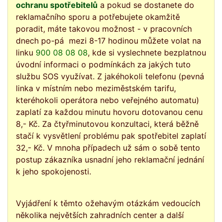
ochranu spotřebitelů
a pokud se dostanete do
reklamačního sporu a potřebujete okamžitě
poradit, máte takovou možnost - v pracovních
dnech po-pá mezi 8-17 hodinou můžete volat na
linku
900 08 08 08
, kde si vyslechnete bezplatnou
úvodní informaci o podmínkách za jakých tuto
službu SOS využívat. Z jakéhokoli telefonu (pevná
linka v místním nebo meziměstském tarifu,
kteréhokoli operátora nebo veřejného automatu)
zaplatí za každou minutu hovoru dotovanou cenu
8,- Kč. Za čtyřminutovou konzultaci, která běžně
stačí k vysvětlení problému pak spotřebitel zaplatí
32,- Kč. V mnoha případech už sám o sobě tento
postup zákazníka usnadní jeho reklamační jednání
k jeho spokojenosti.
Vyjádření k těmto ožehavým otázkám vedoucích
několika největších zahradních center a další