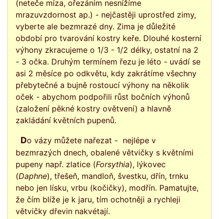
(neteče míza, ořezáním nesnížíme
mrazuvzdornost ap.) - nejčastěji uprostřed zimy,
vyberte ale bezmrazé dny. Zima je důležité
období pro tvarování kostry keře. Dlouhé kosterní
výhony zkracujeme o 1/3 - 1/2 délky, ostatní na 2
- 3 očka. Druhým termínem řezu je léto - uvádí se
asi 2 měsíce po odkvětu, kdy zakrátíme všechny
přebytečné a bujně rostoucí výhony na několik
oček - abychom podpořili růst bočních výhonů
(založení pěkné kostry ovětvení) a hlavně
zakládání květních pupenů.
Do vázy můžete nařezat - nejlépe v
bezmrazých dnech, obalené větvičky s květními
pupeny např. zlatice (
Forsythia
), lýkovec
(
Daphne
), třešeň, mandloň, švestku, dřín, trnku
nebo jen lísku, vrbu (kočičky), modřín. Pamatujte,
že čím blíže je k jaru, tím ochotněji a rychleji
větvičky dřevin nakvétají.