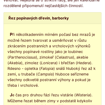
věnovat. Nejedná se o striktní rady, ale jen kalendářně
rozdělené připomenutí nejčastějších činností.
Řez popínavých dřevin, barborky
Při několikadenním mírném počasí bez mrazů je
možné řezem tvarovat a usměrňovat v růstu
zkrácením postranních a vrcholových výhonků
všechny popínavé rostliny jako je loubinec
(
Parthenocissus
), zimokeř (
Celastrus
), akebie
(
Akebia
), zimolez (
Lonicera
) i břečťan (
Hedera
).
Rdesno - opletka (
Falopia
) snáší hluboký řez až k
zemi, u trubače (
Campsis
) hluboce seřízneme
všechny odkvetlé postranní výhony a pokud je
třeba i vrcholové.
Je čas pro druhou fázi řezu vistárie (
Wisteria
).
Můžeme řezat během zimy v podstatě kdykoliv