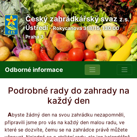
Český zahrádkářský svaz
z.s.
Ústředí
- Rokycanova 318/15, 130 00
Praha 3
Odborné informace
Podrobné rady do zahrady na
každý den
Abyste žádný den na svou zahrádku nezapomněli,
připravili jsme pro vás na každý den malou radu, ve
které se dozvíte, čemu se na zahrádce právě můžete