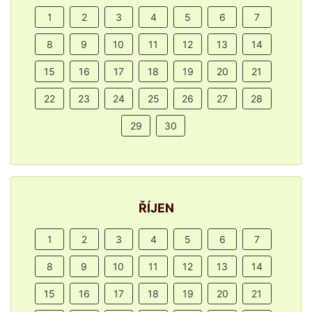
1
2
3
4
5
6
7
8
9
10
11
12
13
14
15
16
17
18
19
20
21
22
23
24
25
26
27
28
29
30
ŘÍJEN
1
2
3
4
5
6
7
8
9
10
11
12
13
14
15
16
17
18
19
20
21