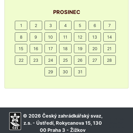
PROSINEC
1
2
3
4
5
6
7
8
9
10
11
12
13
14
15
16
17
18
19
20
21
22
23
24
25
26
27
28
29
30
31
© 2026 Český zahrádkářský svaz,
∑ 1291758
z.s. - Ústředí, Rokycanova 15, 130
dnes 1183
online 5 rs
00 Praha 3 - Žižkov
900002