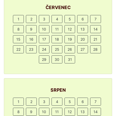
ČERVENEC
1
2
3
4
5
6
7
8
9
10
11
12
13
14
15
16
17
18
19
20
21
22
23
24
25
26
27
28
29
30
31
SRPEN
1
2
3
4
5
6
7
8
9
10
11
12
13
14