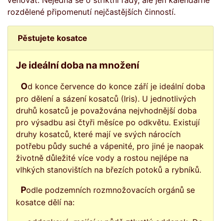
věnovat. Nejedná se o striktní rady, ale jen kalendářně
rozdělené připomenutí nejčastějších činností.
Pěstujete kosatce
Je ideální doba na množení
Od konce července do konce září je ideální doba
pro dělení a sázení kosatců (Iris). U jednotlivých
druhů kosatců je považována nejvhodnější doba
pro výsadbu asi čtyři měsíce po odkvětu. Existují
druhy kosatců, které mají ve svých nárocích
potřebu půdy suché a vápenité, pro jiné je naopak
životně důležité více vody a rostou nejlépe na
vlhkých stanovištích na březích potoků a rybníků.
Podle podzemních rozmnožovacích orgánů se
kosatce dělí na: