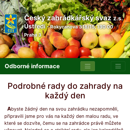
Český zahrádkářský svaz
z.s.
Ústředí
- Rokycanova 318/15, 130 00
Praha 3
Odborné informace
Podrobné rady do zahrady na
každý den
Abyste žádný den na svou zahrádku nezapomněli,
připravili jsme pro vás na každý den malou radu, ve
které se dozvíte, čemu se na zahrádce právě můžete