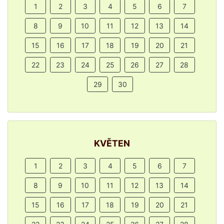
1
2
3
4
5
6
7
8
9
10
11
12
13
14
15
16
17
18
19
20
21
22
23
24
25
26
27
28
29
30
KVĚTEN
1
2
3
4
5
6
7
8
9
10
11
12
13
14
15
16
17
18
19
20
21