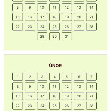
8
9
10
11
12
13
14
15
16
17
18
19
20
21
22
23
24
25
26
27
28
29
30
31
ÚNOR
1
2
3
4
5
6
7
8
9
10
11
12
13
14
15
16
17
18
19
20
21
22
23
24
25
26
27
28