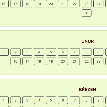
16
17
18
19
20
21
22
23
24
31
ÚNOR
1
2
3
4
5
6
7
8
9
16
17
18
19
20
21
22
23
BŘEZEN
1
2
3
4
5
6
7
8
9