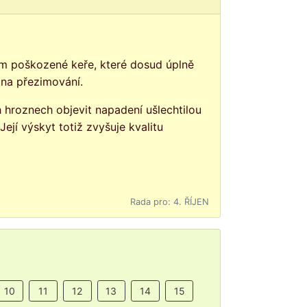
y na přezimování.
Její výskyt totiž zvyšuje kvalitu
Rada pro: 4. ŘÍJEN
10
11
12
13
14
15