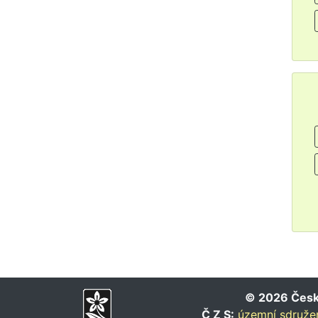
© 2026 Český
Č Z S:
územní sdružen