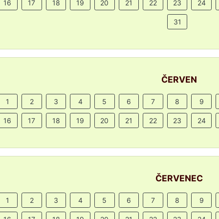
16
17
18
19
20
21
22
23
24
31
ČERVEN
1
2
3
4
5
6
7
8
9
16
17
18
19
20
21
22
23
24
ČERVENEC
1
2
3
4
5
6
7
8
9