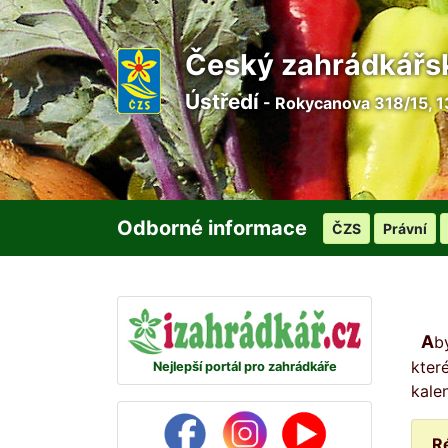
Český zahrádkářs
Ústředí
- Rokycanova 318/15, 1
Odborné informace
ČZS
Právní
Abyste žádný den na svou zahrádku nezapomněli, připravili jsme pro vás na každý den malou radu, ve
kter
Nejlepší portál pro zahrádkáře
kale
R