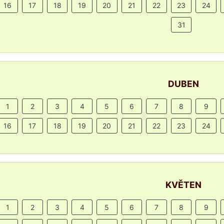
16
17
18
19
20
21
22
23
24
31
DUBEN
1
2
3
4
5
6
7
8
9
16
17
18
19
20
21
22
23
24
KVĚTEN
1
2
3
4
5
6
7
8
9