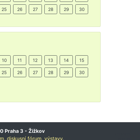
25
26
27
28
29
30
10
11
12
13
14
15
25
26
27
28
29
30
0 Praha 3 - Žižkov
∑ 1290633
um,
diskusní fórum,
výstavy.
dnes 58