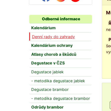
Mu
Odborné informace
Říjen je měsícem přípravy révy vinné na přezimování. Suchem poškozené keře, kter
Kalendárium
ne
Denní rady do zahrady
Pěstujete-li pozdní odrůdy révy vinné, může se na některých hroznech objevit napadení ušlec
Kalendárium ochrany
še
vy
Atlasy chorob a škůdců
Degustace v ČZS
Degustace jablek
- metodika degustace jablek
Degustace brambor
- metodika degustace brambor
Odrůdy brambor