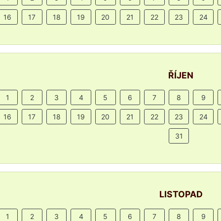
16
17
18
19
20
21
22
23
24
ŘÍJEN
1
2
3
4
5
6
7
8
9
16
17
18
19
20
21
22
23
24
31
LISTOPAD
1
2
3
4
5
6
7
8
9