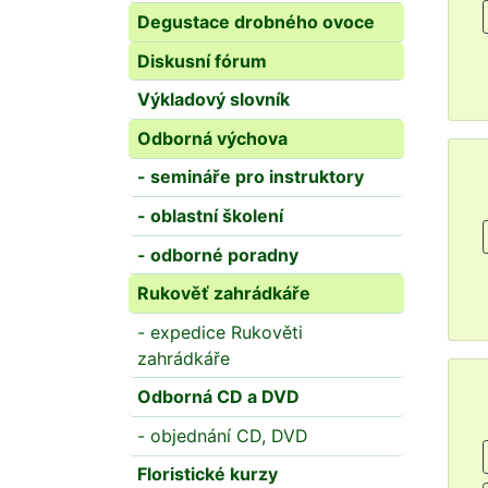
Degustace drobného ovoce
Diskusní fórum
Výkladový slovník
Odborná výchova
- semináře pro instruktory
- oblastní školení
- odborné poradny
Rukověť zahrádkáře
- expedice Rukověti
zahrádkáře
Odborná CD a DVD
- objednání CD, DVD
Floristické kurzy