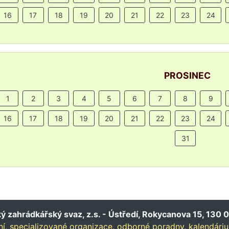
16
17
18
19
20
21
22
23
24
PROSINEC
1
2
3
4
5
6
7
8
9
16
17
18
19
20
21
22
23
24
31
 zahrádkářský svaz, z.s. - Ústředí, Rokycanova 15, 130 0
í,
specializované organizace,
odborné poradny,
kalendári