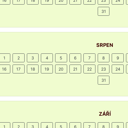
16
17
18
19
20
21
22
23
24
31
SRPEN
1
2
3
4
5
6
7
8
9
16
17
18
19
20
21
22
23
24
31
ZÁŘÍ
1
2
3
4
5
6
7
8
9