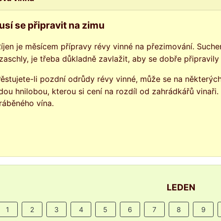
sí se připravit na zimu
é dosud úplně
zaschly, je třeba důkladně zavlažit, aby se dobře připravil
htilou
dou hnilobou, kterou si cení na rozdíl od zahrádkářů vinaři. 
ráběného vína.
LEDEN
1
2
3
4
5
6
7
8
9