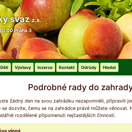
ký svaz
z.s.
30 00 Praha 3
Děti
Výstavy
Inzerce
Kontakt
Odrůdy
Hledat
Podrobné rady do zahrady
é se dozvíte, čemu se na zahrádce právě můžete věnovat. Nej
ndářně rozdělené připomenutí nejčastějších činností.
éva vinná