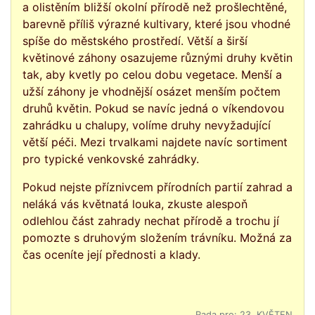
a olistěním bližší okolní přírodě než prošlechtěné,
barevně příliš výrazné kultivary, které jsou vhodné
spíše do městského prostředí. Větší a širší
květinové záhony osazujeme různými druhy květin
tak, aby kvetly po celou dobu vegetace. Menší a
užší záhony je vhodnější osázet menším počtem
druhů květin. Pokud se navíc jedná o víkendovou
zahrádku u chalupy, volíme druhy nevyžadující
větší péči. Mezi trvalkami najdete navíc sortiment
pro typické venkovské zahrádky.
Pokud nejste příznivcem přírodních partií zahrad a
neláká vás květnatá louka, zkuste alespoň
odlehlou část zahrady nechat přírodě a trochu jí
pomozte s druhovým složením trávníku. Možná za
čas oceníte její přednosti a klady.
Rada pro: 23. KVĚTEN