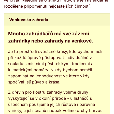
věnovat. Nejedná se o striktní rady, ale jen kalendářně
rozdělené připomenutí nejčastějších činností.
Venkovská zahrada
Mnoho zahrádkářů má své zázemí
zahrádky nebo zahrady na venkově.
Je to prostředí svérázné krásy, kde bychom měli
při každé úpravě přistupovat individuálně v
souladu s místními pěstitelskými tradicemi a
klimatickými poměry. Nikdy bychom neměli
zapomínat na jednoduchost ve které vždy
spočíval její půvab a krása.
Z dřevin pro kostru zahrady volíme druhy
vyskytující se v okolní přírodě - u listnáčů s
úspěchem použijeme jejich růstové i barevné
variety, u jehličnanů naopak volíme druhy barvou