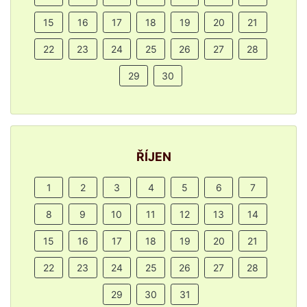
15
16
17
18
19
20
21
22
23
24
25
26
27
28
29
30
ŘÍJEN
1
2
3
4
5
6
7
8
9
10
11
12
13
14
15
16
17
18
19
20
21
22
23
24
25
26
27
28
29
30
31