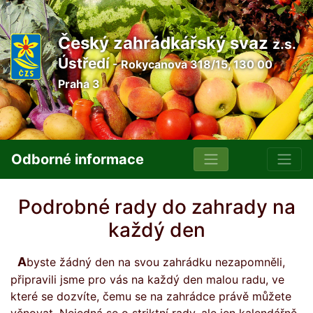
Český zahrádkářský svaz
z.s.
Ústředí
- Rokycanova 318/15, 130 00
Praha 3
Odborné informace
Podrobné rady do zahrady na
každý den
Abyste žádný den na svou zahrádku nezapomněli,
připravili jsme pro vás na každý den malou radu, ve
které se dozvíte, čemu se na zahrádce právě můžete