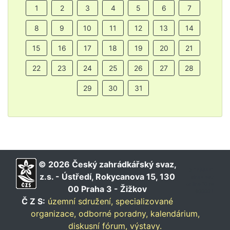
1
2
3
4
5
6
7
8
9
10
11
12
13
14
15
16
17
18
19
20
21
22
23
24
25
26
27
28
29
30
31
© 2026 Český zahrádkářský svaz,
∑ 1288421
z.s. - Ústředí, Rokycanova 15, 130
dnes 467
online 10 rs
00 Praha 3 - Žižkov
900002
Č Z S:
územní sdružení,
specializované
organizace,
odborné poradny,
kalendárium,
diskusní fórum,
výstavy.