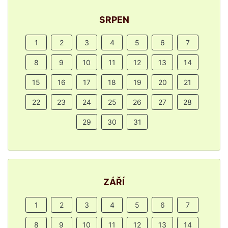
SRPEN
1
2
3
4
5
6
7
8
9
10
11
12
13
14
15
16
17
18
19
20
21
22
23
24
25
26
27
28
29
30
31
ZÁŘÍ
1
2
3
4
5
6
7
8
9
10
11
12
13
14