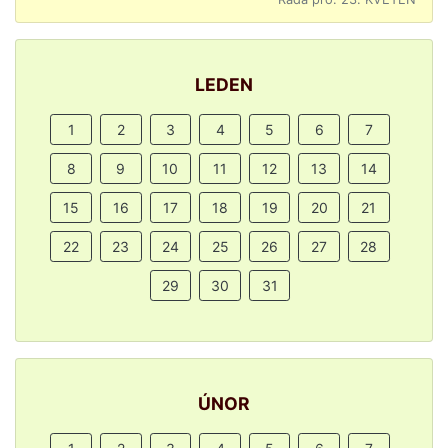
LEDEN
1
2
3
4
5
6
7
8
9
10
11
12
13
14
15
16
17
18
19
20
21
22
23
24
25
26
27
28
29
30
31
ÚNOR