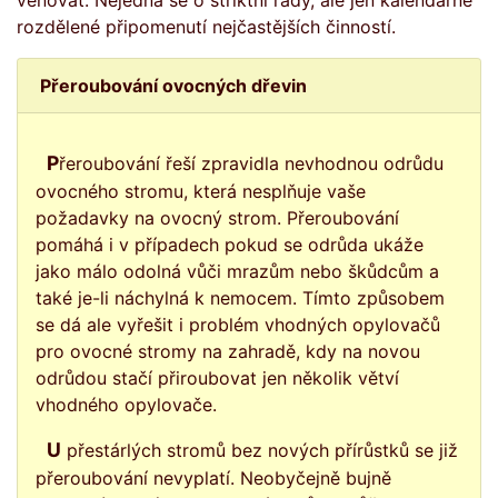
věnovat. Nejedná se o striktní rady, ale jen kalendářně
rozdělené připomenutí nejčastějších činností.
Přeroubování ovocných dřevin
Přeroubování řeší zpravidla nevhodnou odrůdu
ovocného stromu, která nesplňuje vaše
požadavky na ovocný strom. Přeroubování
pomáhá i v případech pokud se odrůda ukáže
jako málo odolná vůči mrazům nebo škůdcům a
také je-li náchylná k nemocem. Tímto způsobem
se dá ale vyřešit i problém vhodných opylovačů
pro ovocné stromy na zahradě, kdy na novou
odrůdou stačí přiroubovat jen několik větví
vhodného opylovače.
U přestárlých stromů bez nových přírůstků se již
přeroubování nevyplatí. Neobyčejně bujně