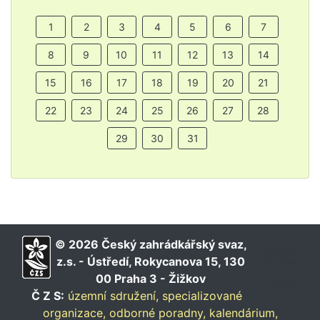
1
2
3
4
5
6
7
8
9
10
11
12
13
14
15
16
17
18
19
20
21
22
23
24
25
26
27
28
29
30
31
© 2026 Český zahrádkářský svaz,
∑ 1291669
z.s. - Ústředí, Rokycanova 15, 130
dnes 1094
online 3 rs
00 Praha 3 - Žižkov
900002
Č Z S:
územní sdružení,
specializované
organizace,
odborné poradny,
kalendárium,