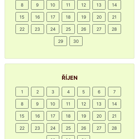
8
9
10
11
12
13
14
15
16
17
18
19
20
21
22
23
24
25
26
27
28
29
30
ŘÍJEN
1
2
3
4
5
6
7
8
9
10
11
12
13
14
15
16
17
18
19
20
21
22
23
24
25
26
27
28