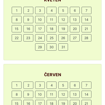
1
2
3
4
5
6
7
8
9
10
11
12
13
14
15
16
17
18
19
20
21
22
23
24
25
26
27
28
29
30
31
ČERVEN
1
2
3
4
5
6
7
8
9
10
11
12
13
14
15
16
17
18
19
20
21