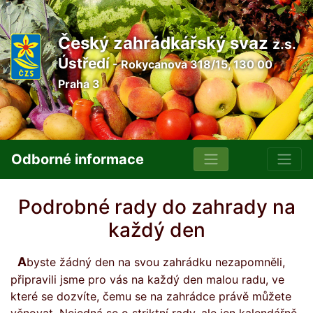
Český zahrádkářský svaz
z.s.
Ústředí
- Rokycanova 318/15, 130 00
Praha 3
Odborné informace
Podrobné rady do zahrady na
každý den
Abyste žádný den na svou zahrádku nezapomněli,
připravili jsme pro vás na každý den malou radu, ve
které se dozvíte, čemu se na zahrádce právě můžete