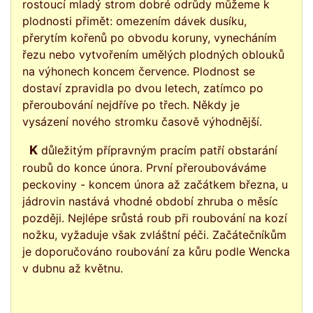
rostoucí mladý strom dobré odrůdy můžeme k
plodnosti přimět: omezením dávek dusíku,
přerytím kořenů po obvodu koruny, vynecháním
řezu nebo vytvořením umělých plodných oblouků
na výhonech koncem července. Plodnost se
dostaví zpravidla po dvou letech, zatímco po
přeroubování nejdříve po třech. Někdy je
vysázení nového stromku časově výhodnější.
K důležitým přípravným pracím patří obstarání
roubů do konce února. První přeroubováváme
peckoviny - koncem února až začátkem března, u
jádrovin nastává vhodné období zhruba o měsíc
později. Nejlépe srůstá roub při roubování na kozí
nožku, vyžaduje však zvláštní péči. Začátečníkům
je doporučováno roubování za kůru podle Wencka
v dubnu až květnu.