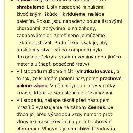
shrabujeme
.
Listy napadené minujícími
živočišnými škůdci likvidujeme, nejlépe
pálením. Pokud jsou napadeny pouze listovými
chorobami, zarýváme je na záhony,
zakopáváme do země nebo je můžeme
i zkompostovat. Podmínkou však je, aby
poslední vrstva listí na kompostu byla
dokonale překryta vrstvou zeminy nebo jiného
materiálu (např. posečené trávy).
V listopadu
můžeme ničit i
vlnatku krvavou,
a
to tak, že k patám jabloní nasypeme
prachové
pálené vápno
. V něm uhynou i larvy vlnatky
krvavé, které se sem stěhují k přezimování.
V listopadu, nejlépe těsně před nástupem
mrazíků vysazujeme na záhony
česnek
. Je
třeba jej před výsadbou vždy namořit proti
vlnovníku česnekovému
a proti houbovým
chorobám.
Vlnovník je spolehlivě likvidován