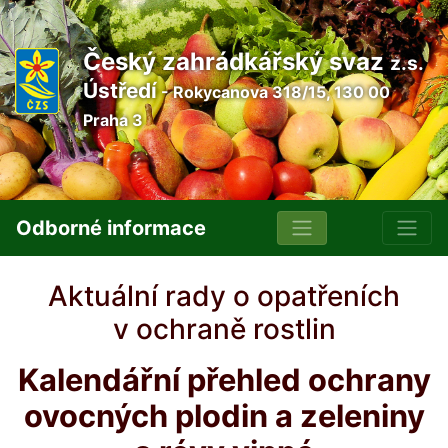
Český zahrádkářský svaz
z.s.
Ústředí
- Rokycanova 318/15, 130 00
Praha 3
Odborné informace
Aktuální rady o opatřeních
v ochraně rostlin
Kalendářní přehled ochrany
ovocných plodin a zeleniny