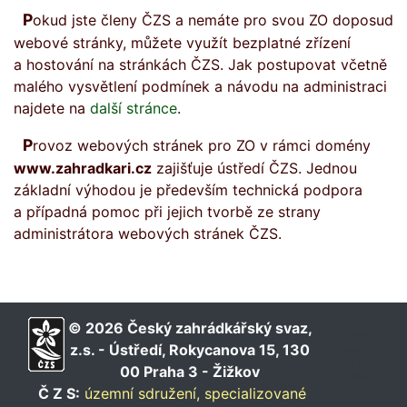
Pokud jste členy ČZS a nemáte pro svou ZO doposud
webové stránky, můžete využít bezplatné zřízení
a hostování na stránkách ČZS. Jak postupovat včetně
malého vysvětlení podmínek a návodu na administraci
najdete na
další stránce
.
Provoz webových stránek pro ZO v rámci domény
www.zahradkari.cz
zajišťuje ústředí ČZS. Jednou
základní výhodou je především technická podpora
a případná pomoc při jejich tvorbě ze strany
administrátora webových stránek ČZS.
© 2026 Český zahrádkářský svaz,
∑ 701082
z.s. - Ústředí, Rokycanova 15, 130
dnes 547
online 12 rs
00 Praha 3 - Žižkov
900001
Č Z S:
územní sdružení,
specializované