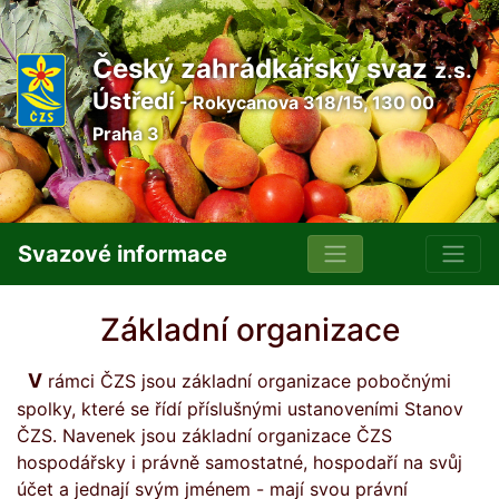
Český zahrádkářský svaz
z.s.
Ústředí
- Rokycanova 318/15, 130 00
Praha 3
Svazové informace
Základní organizace
V rámci ČZS jsou základní organizace pobočnými
spolky, které se řídí příslušnými ustanoveními Stanov
ČZS. Navenek jsou základní organizace ČZS
hospodářsky i právně samostatné, hospodaří na svůj
účet a jednají svým jménem - mají svou právní