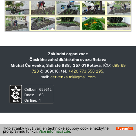
Základní organizace
Českého zahrádkářského svazu Rotava
Michal Červenka, Sídliště 688, 357 01 Rotava
, IČO:
699 69
728
č: 309016, tel.
+420 773 558 295
,
mail:
cervenka.mi@gmail.com
Celkem:
659512
Dnes:
63
On line:
1
Tyto stránky využívají jen technické soubory cookie nezbytné
Rozumím
pro správnou funkci.
Více informací zde
.