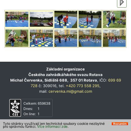
Základní organizace
Českého zahrádkářského svazu Rotava
Michal Červenka, Sídliště 688, 357 01 Rotava
, IČO:
699 69
728
č: 309016, tel.
+420 773 558 295
,
mail:
cervenka.mi@gmail.com
Celkem:
659638
Dnes:
1
On line:
1
Tyto stránky využívají jen technické soubory cookie nezbytné
Rozumím
pro správnou funkci.
Více informací zde
.