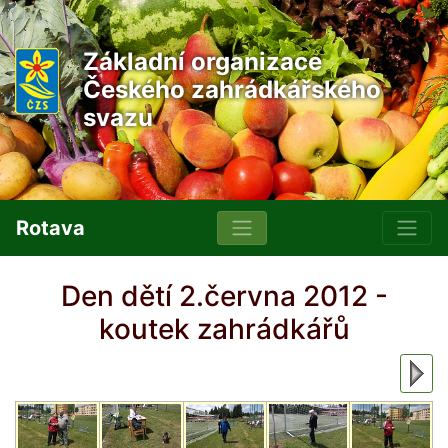
Základní organizace
Českého zahrádkářského
svazu
Rotava
Den dětí 2.června 2012 -
koutek zahrádkářů