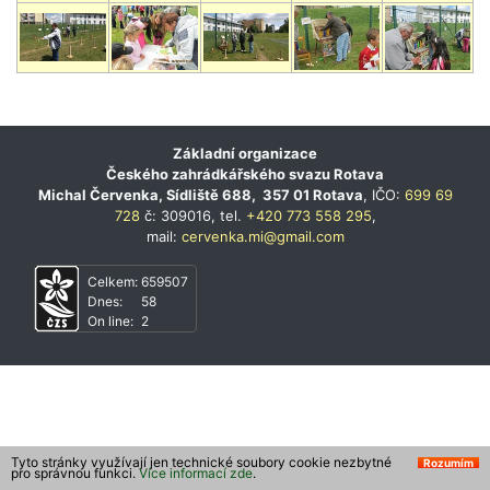
Základní organizace
Českého zahrádkářského svazu Rotava
Michal Červenka, Sídliště 688, 357 01 Rotava
, IČO:
699 69
728
č: 309016, tel.
+420 773 558 295
,
mail:
cervenka.mi@gmail.com
Celkem:
659507
Dnes:
58
On line:
2
Tyto stránky využívají jen technické soubory cookie nezbytné
Rozumím
pro správnou funkci.
Více informací zde
.