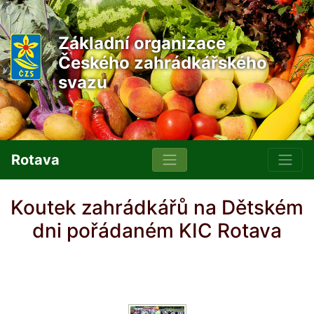
Základní organizace
Českého zahrádkářského
svazu
Rotava
Koutek zahrádkářů na Dětském
dni pořádaném KIC Rotava