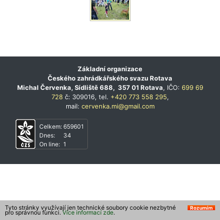
Základní organizace
Českého zahrádkářského svazu Rotava
Michal Červenka, Sídliště 688, 357 01 Rotava
, IČO:
699 69
728
č: 309016, tel.
+420 773 558 295
,
mail:
cervenka.mi@gmail.com
Celkem:
659601
Dnes:
34
On line:
1
Tyto stránky využívají jen technické soubory cookie nezbytné
Rozumím
pro správnou funkci.
Více informací zde
.