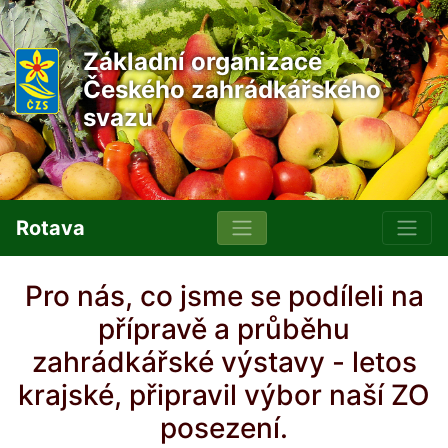
Základní organizace
Českého zahrádkářského
svazu
Rotava
Pro nás, co jsme se podíleli na
přípravě a průběhu
zahrádkářské výstavy - letos
krajské, připravil výbor naší ZO
posezení.