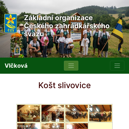
Základní organizace
Českého zahrádkářského
svazu
Vlčková
Košt slivovice