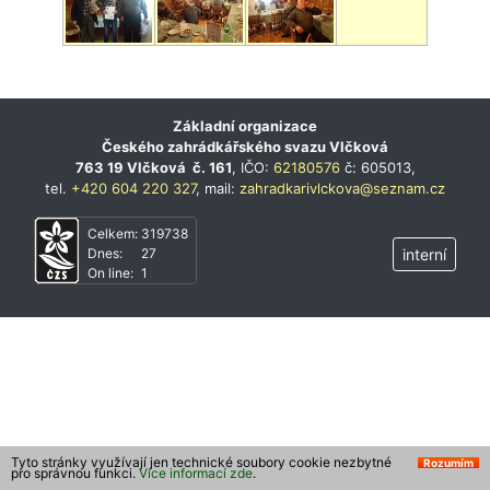
Základní organizace
Českého zahrádkářského svazu Vlčková
763 19 Vlčková č. 161
, IČO:
62180576
č: 605013,
tel.
+420 604 220 327
, mail:
zahradkarivlckova@seznam.cz
Celkem:
319738
Dnes:
27
interní
On line:
1
Tyto stránky využívají jen technické soubory cookie nezbytné
Rozumím
pro správnou funkci.
Více informací zde
.