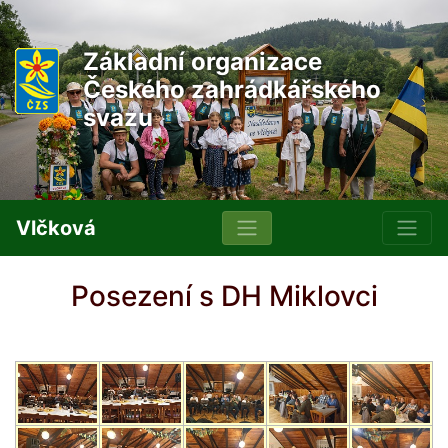
Základní organizace
Českého zahrádkářského
svazu
Vlčková
Posezení s DH Miklovci