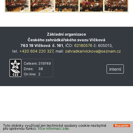
Základní organizace
Českého zahrádkářského svazu Vlčková
763 19 Vlčková č. 161
, IČO:
62180576
č: 605013,
tel.
+420 604 220 327
, mail:
zahradkarivlckova@seznam.cz
Celkem:
319749
Dnes:
38
interní
On line:
2
Tyto stránky využívají jen technické soubory cookie nezbytné
Rozumím
pro správnou funkci.
Více informací zde
.