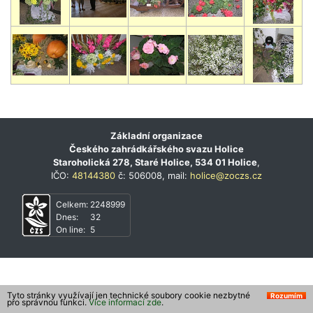
Základní organizace
Českého zahrádkářského svazu Holice
Staroholická 278, Staré Holice, 534 01 Holice
,
IČO:
48144380
č: 506008, mail:
holice@zoczs.cz
Celkem:
2248999
Dnes:
32
On line:
5
Tyto stránky využívají jen technické soubory cookie nezbytné
Rozumím
pro správnou funkci.
Více informací zde
.