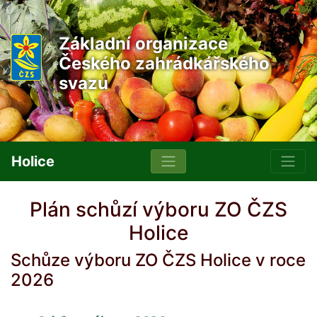
Základní organizace
Českého zahrádkářského
svazu
Holice
Plán schůzí výboru ZO ČZS
Holice
Schůze výboru ZO ČZS Holice v roce
2026