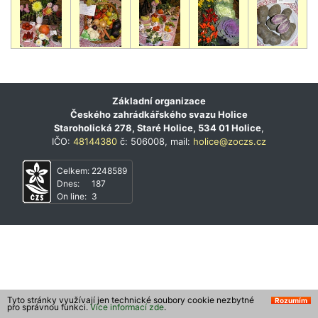
Základní organizace
Českého zahrádkářského svazu Holice
Staroholická 278, Staré Holice, 534 01 Holice
,
IČO:
48144380
č: 506008, mail:
holice@zoczs.cz
Celkem:
2248589
Dnes:
187
On line:
3
Tyto stránky využívají jen technické soubory cookie nezbytné
Rozumím
pro správnou funkci.
Více informací zde
.