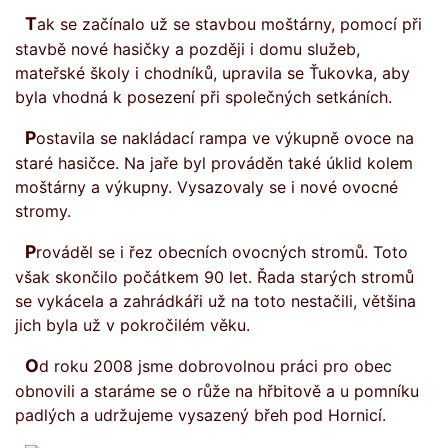
Tak se začínalo už se stavbou moštárny, pomocí při
stavbě nové hasičky a později i domu služeb,
mateřské školy i chodníků, upravila se Ťukovka, aby
byla vhodná k posezení při společných setkáních.
Postavila se nakládací rampa ve výkupně ovoce na
staré hasičce. Na jaře byl prováděn také úklid kolem
moštárny a výkupny. Vysazovaly se i nové ovocné
stromy.
Prováděl se i řez obecních ovocných stromů. Toto
však skončilo počátkem 90 let. Řada starých stromů
se vykácela a zahrádkáři už na toto nestačili, většina
jich byla už v pokročilém věku.
Od roku 2008 jsme dobrovolnou práci pro obec
obnovili a staráme se o růže na hřbitově a u pomníku
padlých a udržujeme vysazený břeh pod Hornicí.