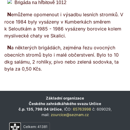
Nemůžeme opomenout i výsadbu lesních stromků. V
roce 1984 byly vysázeny v Kumberkách směrem
k Seloutkám a 1985 - 1986 vysázeny borovice kolem
myslivecké chaty ve Skalici.
Na některých brigádách, zejména řezu ovocných
obecních stromů bylo i malé občerstvení. Bylo to 10
dkg salámu, 2 rohlíky, pivo nebo zelená sodovka, ta
byla za 0,50 Kčs.
Základní organizace
Českého zahrádkářského svazu Určice
č.p. 135, 798 04 Určice
, IČO:
65763998
č: 609029,
mail:
zourcice@seznam.cz
Celkem:
41381