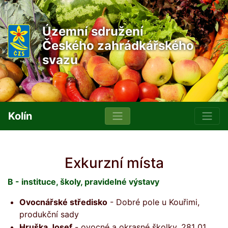
Územní sdružení
Českého zahrádkářského
svazu
Kolín
Exkurzní místa
B - instituce, školy, pravidelné výstavy
Ovocnářské středisko
- Dobré pole u Kouřimi,
produkční sady
Hruška Josef
- ovocné a okrasné školky, 281 01