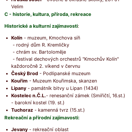
Velim
C - historie, kultura, příroda, rekreace
Historické a kulturní zajímavosti
:
Kolín
- muzeum, Kmochova síň
- rodný dům R. Kremličky
- chrám sv. Bartoloměje
- festival dechových orchestrů "Kmochův Kolín"
každoročně 2. víkend v červnu
Český Brod
- Podlipanské muzeum
Kouřim
- Muzeum Kouřimska, skanzen
Lipany
- památník bitvy u Lipan (1434)
Kostelec n.Č.L.
- renesanční zámek (Smiřičtí, 16.st.)
- barokní kostel (19. st.)
Tuchoraz
- kamenná tvrz (15.st.)
Rekreační a přírodní zajímavosti:
Jevany
- rekreační oblast