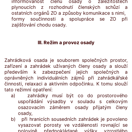
informovanost členů osady o záležitostech
plynoucích z rozhodnutí členských schůzí a
ostatních orgánů ZO a způsoby komunikace s nimi,
formy součinnosti a spolupráce se ZO při
zajišťování chodu osady.
III. Režim a provoz osady
Zahrádková osada je souborem společných prostor,
zařízení a zahrádek užívaných členy osady a slouží
především k zabezpečení jejich společných a
oprávněných individuálních zájmů při zahrádkářské
činnosti, relaxaci a aktivním odpočinku. K tomu slouží
tato režimní opatření:
a) zahrádky musí být co do prostorového
uspořádání výsadby v souladu s celkovým
osazovacím záměrem osady přijatým členy
osady,
b) při hranicích sousedních zahrádek je povoleno
vysazovat porosty ve vzdálenosti rovnající se
polovině předpokládané výšky vzrostlého