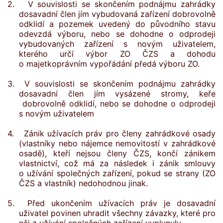
2. V souvislosti se skončením podnájmu zahrádky
dosavadní člen jím vybudovaná zařízení dobrovolně
odklidí a pozemek uvedený do původního stavu
odevzdá výboru, nebo se dohodne o odprodeji
vybudovaných zařízení s novým uživatelem,
kterého určí výbor ZO ČZS a dohodu
o majetkoprávním vypořádání předá výboru ZO.
3.
V souvislosti se skončením podnájmu zahrádky
dosavadní člen jím vysázené stromy, keře
dobrovolně odklidí, nebo se dohodne o odprodeji
s novým uživatelem
4. Zánik užívacích práv pro členy zahrádkové osady
(vlastníky nebo nájemce nemovitostí v zahrádkové
osadě), kteří nejsou členy ČZS, končí zánikem
vlastnictví, což má za následek i zánik smlouvy
o užívání společných zařízení, pokud se strany (ZO
ČZS a vlastník) nedohodnou jinak.
5. Před ukončením užívacích práv je dosavadní
uživatel povinen uhradit všechny závazky, které pro