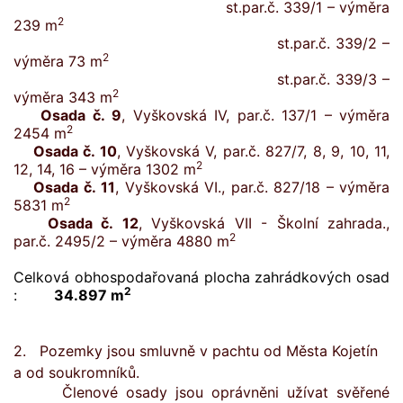
st.par.č. 339/1 – výměra
2
239 m
st.par.č. 339/2 –
2
výměra 73 m
st.par.č. 339/3 –
2
výměra 343 m
Osada č. 9
, Vyškovská IV, par.č. 137/1 – výměra
2
2454 m
Osada č. 10
, Vyškovská V, par.č. 827/7, 8, 9, 10, 11,
2
12, 14, 16 – výměra 1302 m
Osada č. 11
, Vyškovská VI., par.č. 827/18 – výměra
2
5831 m
Osada č. 12
, Vyškovská VII - Školní zahrada.,
2
par.č. 2495/2 – výměra 4880 m
Celková obhospodařovaná plocha zahrádkových osad
2
:
34.897 m
2. Pozemky jsou smluvně v pachtu od Města Kojetín
a od soukromníků.
Členové osady jsou oprávněni užívat svěřené