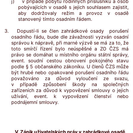
j) v případě pobytu rodinných příslušníků a osob
pobývajících v osadě s jejich souhlasem zajistit,
aby dodržovaly režim a provoz v osadě
stanovený tímto osadním řádem.
3. Dopustí-li se člen zahrádkové osady porušení
osadního řádu, bude dle závažnosti vyzván osadní
správou k nápravě, při marné výzvě se má za to, že
toto smírčí řízení bylo neúspěšné a ZO ČZS má
právo se domáhat u místního orgánu státní správy,
event. soudní cestou obnovení pokojného stavu
podle § 5 občanského zákoníku. U členů ČZS může
být hrubé nebo opakované porušení osadního řádu
považováno za důvod vyloučení ze svazu,
v případě způsobení škody na společných
zařízeních za důvod k vypovězení smlouvy o jejich
užívání, event. k vypovězení členství nebo
podnájemní smlouvy.
V. Zánik uživatelských práv v zahrádkové osadě