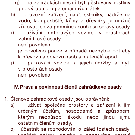
g)
na zahrádkách nesmí být pěstovány rostliny
pro výrobu drog a omamných látek
h) provozní zařízení, např. skleníky, nádrže na
vodu, kompostiště, kůlny a dřevníky je možné
zřizovat jen za podmínek souhlasu správy osady
i) užívání motorových vozidel v prostorách
zahrádkové osady
není povoleno,
je povoleno pouze v případě nezbytné potřeby
k převozu a odvozu osob a materiálů apod.
j) parkování vozidel a jejich údržby a mytí
v prostorách osady
není povoleno
IV. Práva a povinnosti členů zahrádkové osady
1. Členové zahrádkové osady jsou oprávněni:
a) užívat společné prostory a zařízení k jim
určeným účelům, hospodárně a způsobem,
kterým nezpůsobí škodu nebo jinou újmu
ostatním členům osady,
b) účastnit se rozhodování o záležitostech osady,