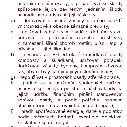
ostatním členům osady; v případě vzniku škody
způsobené jejich zaviněným jednáním škodu
nahradit nebo odstranit její následky,
d) dodržovat v osadě zásady dobrého soužití,
vnitrosvazové a obecně závazné předpisy,
e) udržovat zahrádky v osadě v dobrém stavu,
používat v potřebném rozsahu prostředky
k zamezení šíření chorob rostlin, plísní, atp. a
přispívat k jejich likvidaci,
f) nenarušovat vzhled okolí zahrádkové osady
komposty a skládkami, udržovat pořádek,
dodržovat zásady hygieny, komposty zřizovat
tak, aby nebyly na újmu jiným členům osady,
g) nepoužívat v prostorách osady střelné zbraně,
h) podílet se na udržování společných zařízení
osady a společných prostor a nést náklady na
jejich údržbu finančním plnění stanoveným
správou osady a podle potřeby osobním
plněním formou pracovních činností (brigád),
i) hradit spotřebované energie, daně a poplatky,
podle měřených hodnot, event.dle objektivní
kalukalace spotř.energií