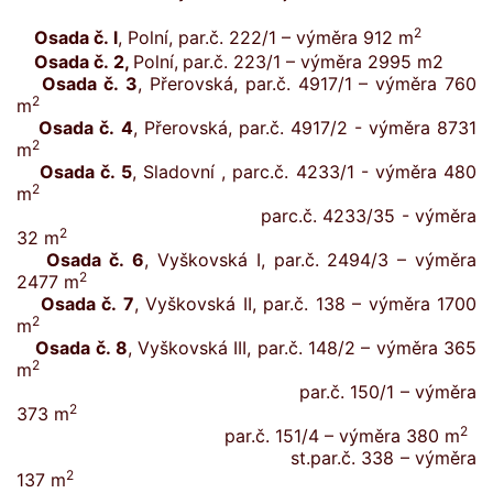
2
Osada č. l
, Polní, par.č. 222/1 – výměra 912 m
Osada č. 2
,
Polní,
par.č. 223/1 – výměra 2995 m2
Osada č. 3
, Přerovská, par.č. 4917/1 – výměra 760
2
m
Osada č. 4
, Přerovská, par.č. 4917/2 - výměra 8731
2
m
Osada č. 5
, Sladovní , parc.č. 4233/1 - výměra 480
2
m
parc.č. 4233/35 - výměra
2
32 m
Osada č. 6
, Vyškovská I, par.č. 2494/3 – výměra
2
2477 m
Osada č. 7
, Vyškovská II, par.č. 138 – výměra 1700
2
m
Osada č. 8
, Vyškovská III, par.č. 148/2 – výměra 365
2
m
par.č. 150/1 – výměra
2
373 m
2
par.č. 151/4 – výměra 380 m
st.par.č. 338 – výměra
2
137 m