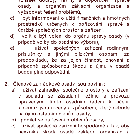
vznášet dotazy, návrhy a doporučení správě
osady a orgánům základní organizace a
vyžadovat řešení problémů,
c) být informováni o užití finančních a hmotných
prostředků určených k pořizování, správě a
údržbě společných prostor a zařízení,
d) volit a být voleni do orgánu správy osady (v
případě volby do osadního výboru),
e) užívat společných zařízení rodinnými
příslušníky a jinými blízkými osobami za
předpokladu, že za jejich činnost, chování a
případně způsobenou škodu a újmu v osadě
budou plně odpovědni.
2. Členové zahrádkové osady jsou povinni:
a) užívat zahrádky, společné prostory a zařízení
v souladu se zásadami režimu a provozu
upravenými tímto osadním řádem k účelu,
k němuž jsou určeny a způsobem, který nebude
na újmu ostatním členům osady,
b) podílet se na řešení problémů osady,
c) užívat společná zařízení hospodárně a tak, aby
nevznikla škoda osadě, základní organizaci a