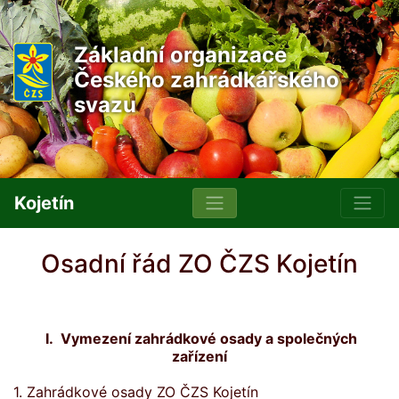
Základní organizace
Českého zahrádkářského
svazu
Kojetín
Osadní řád ZO ČZS Kojetín
I.
Vymezení zahrádkové osady a společných
zařízení
1. Zahrádkové osady ZO ČZS Kojetín