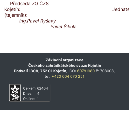
Předseda ZO ČZS
Kojetín: Jednate
(tajemník):
Ing.Pavel Ryšavý
Pavel Šikula
Základní organizace
Českého zahrádkářského svazu Kojetín
Podvalí 1308, 752 01 Kojetín
, IČO:
60781980
č: 708008,
tel.
+420 604 670 251
Celkem:
62404
Dnes:
4
On line:
1