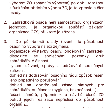
výborem ZO, (osadním výborem) po dobu totožnou
s funkčním obdobím výboru ZO, je to zpravidla člen
osady.
2. Zahrádková osada není samostatnou organizační
jednotkou, je organickou součástí základní
organizace ČZS, při které je zřízena.
3. Do působnosti osady (event. do působnosti
osadního výboru náleží zejména:
organizace výstavby osady, přidělování zahrádek,
dispozice se společnými pozemky, druh
zahrádkářské činnosti,
systém užívání, správy a udržování společných
zařízení,
dohled na dodržování osadního řádu, způsob řešení
jeho případného porušování,
dohled na dodržování zásad platných pro
zahrádkářskou činnost (hygiena, bezpečnost,...),
řešení námětů, připomínek a návrhů členů ZO,
pokud jejich realizace nepřísluší do působnosti
orgánů ZO