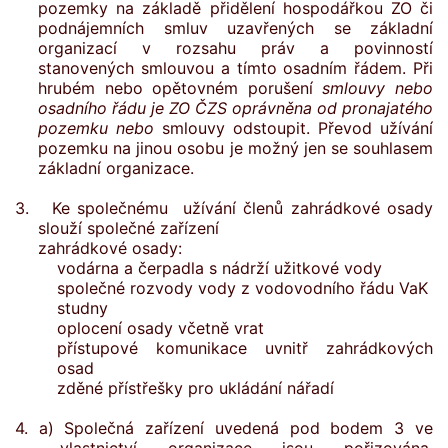
pozemky na základě přidělení hospodářkou ZO či
podnájemních smluv uzavřených se základní
organizací v rozsahu práv a povinností
stanovených smlouvou a tímto osadním řádem. Při
hrubém nebo opětovném porušení
smlouvy nebo
osadního řádu je ZO ČZS oprávněna od pronajatého
pozemku nebo
smlouvy odstoupit. Převod užívání
pozemku na jinou osobu je možný jen se souhlasem
základní organizace.
3. Ke společnému užívání členů zahrádkové osady
slouží společné zařízení
zahrádkové osady:
vodárna a čerpadla s nádrží užitkové vody
společné rozvody vody z vodovodního řádu VaK
studny
oplocení osady včetně vrat
přístupové komunikace uvnitř zahrádkových
osad
zděné přístřešky pro ukládání nářadí
4. a) Společná zařízení uvedená pod bodem 3 ve