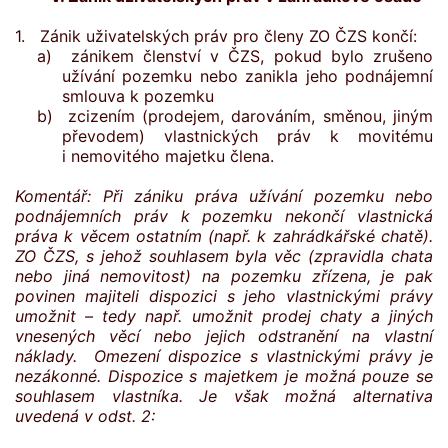
1. Zánik uživatelských práv pro členy ZO ČZS končí:
a) zánikem členství v ČZS, pokud bylo zrušeno
užívání pozemku nebo zanikla jeho podnájemní
smlouva k pozemku
b) zcizením (prodejem, darováním, směnou, jiným
převodem) vlastnických práv k movitému
i nemovitého majetku člena.
Komentář: Při zániku práva užívání pozemku nebo
podnájemních práv k pozemku nekončí vlastnická
práva k věcem ostatním (např. k zahrádkářské chatě).
ZO ČZS, s jehož souhlasem byla věc (zpravidla chata
nebo jiná nemovitost) na pozemku zřízena, je pak
povinen majiteli dispozici s jeho vlastnickými právy
umožnit – tedy např. umožnit prodej chaty a jiných
vnesených věcí nebo jejich odstranění na vlastní
náklady.
Omezení dispozice s vlastnickými právy je
nezákonné. Dispozice s majetkem je možná pouze se
souhlasem vlastníka. Je však možná alternativa
uvedená v odst. 2: