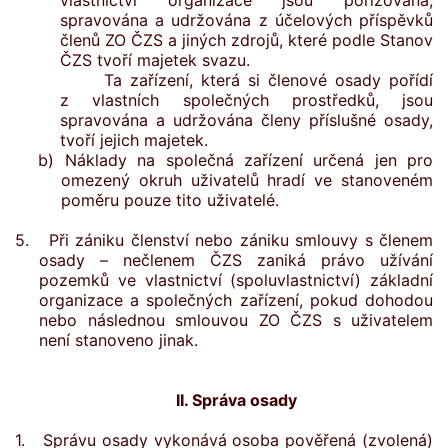
vlastnictví organizace jsou pořizována,
spravována a udržována z účelových příspěvků
členů ZO ČZS a jiných zdrojů, které podle Stanov
ČZS tvoří majetek svazu.
Ta zařízení, která si členové osady pořídí
z vlastních společných prostředků, jsou
spravována a udržována členy příslušné osady,
tvoří jejich majetek.
b) Náklady na společná zařízení určená jen pro
omezený okruh uživatelů hradí ve stanoveném
poměru pouze tito uživatelé.
5. Při zániku členství nebo zániku smlouvy s členem
osady – nečlenem ČZS zaniká právo užívání
pozemků ve vlastnictví (spoluvlastnictví) základní
organizace a společných zařízení, pokud dohodou
nebo následnou smlouvou ZO ČZS s uživatelem
není stanoveno jinak.
II. Správa osady
1. Správu osady vykonává osoba pověřená (zvolená)