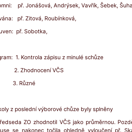
omni:
př. Jonášová, Andrýsek, Vavřík, Šebek, Šuha
vána:
př. Zitová, Roubínková,
uven:
př. Sobotka,
gram:
1. Kontrola zápisu z minulé schůze
2. Zhodnocení VČS
3. Různé
koly z poslední výborové chůze byly splněny
ředseda ZO zhodnotil VČS jako průměrnou. Pozdějš
kuse se nakonec točila ohledně vyloučení př. Sk