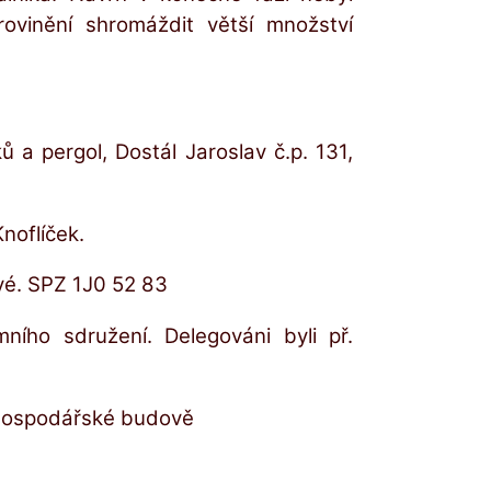
ovinění shromáždit větší množství
a pergol, Dostál Jaroslav č.p. 131,
noflíček.
ové. SPZ 1J0 52 83
ího sdružení. Delegováni byli př.
hospodářské budově