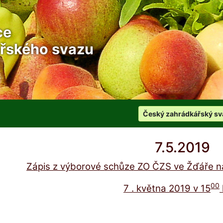
ce
řského svazu
Český zahrádkářský sv
7.5.2019
Zápis z výborové schůze ZO ČZS ve Žďáře 
00
7 . května 2019 v 15