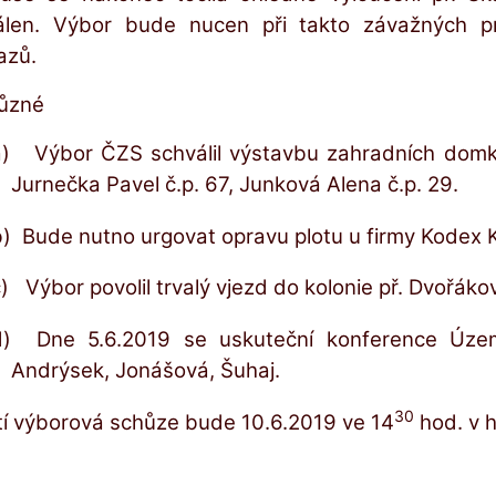
álen. Výbor bude nucen při takto závažných pr
azů.
Různé
)
Výbor ČZS schválil výstavbu zahradních domků 
Jurnečka Pavel č.p. 67, Junková Alena č.p. 29.
b)
Bude nutno urgovat opravu plotu u firmy Kodex K
)
Výbor povolil trvalý vjezd do kolonie př. Dvořák
d)
Dne 5.6.2019 se uskuteční konference Územn
Andrýsek, Jonášová, Šuhaj.
30
tí výborová schůze bude 10.6.2019 ve 14
hod. v 