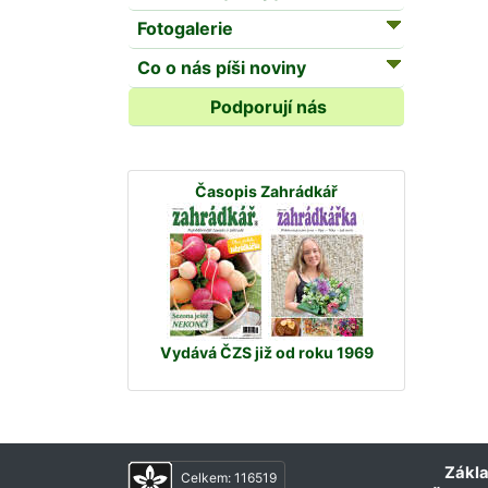
Fotogalerie
Co o nás píši noviny
Podporují nás
Časopis Zahrádkář
Vydává ČZS již od roku 1969
Zákla
Celkem:
116519