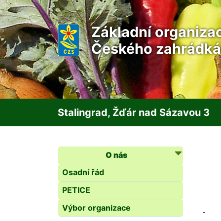
Základní organiza
Českého zahrádká
Stalingrad, Žďár nad Sázavou 3
O nás
Osadní řád
PETICE
Výbor organizace