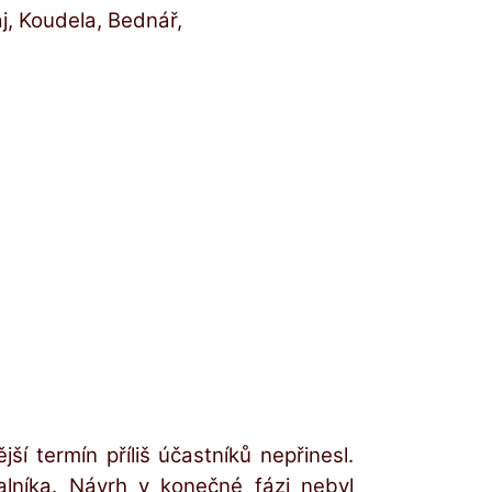
j, Koudela, Bednář,
í termín příliš účastníků nepřinesl.
alníka. Návrh v konečné fázi nebyl