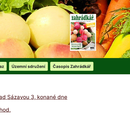
az
Územní sdružení
Časopis Zahrádkář
nad Sázavou 3, konané dne
hod.