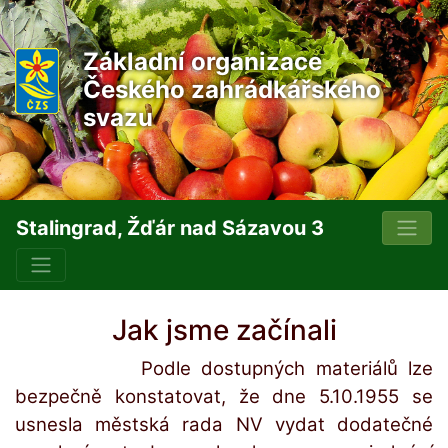
Základní organizace
Českého zahrádkářského
svazu
Stalingrad, Žďár nad Sázavou 3
Jak jsme začínali
Podle dostupných materiálů lze
bezpečně konstatovat, že dne 5.10.1955 se
usnesla městská rada NV vydat dodatečné