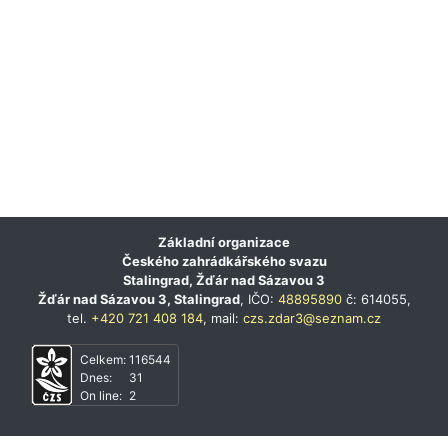
Základní organizace
Českého zahrádkářského svazu
Stalingrad, Žďár nad Sázavou 3
Žďár nad Sázavou 3, Stalingrad
, IČO:
48895890
č: 614055,
tel.
+420 721 408 184
, mail:
czs.zdar3@seznam.cz
Celkem:
116544
Dnes:
31
On line:
2