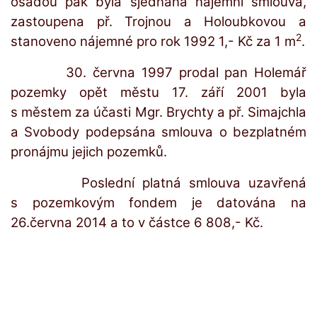
osadou pak byla sjednána nájemní smlouva,
zastoupena př. Trojnou a Holoubkovou a
2
stanoveno nájemné pro rok 1992 1,- Kč za 1 m
.
30. června 1997 prodal pan Holemář
pozemky opět městu 17. září 2001 byla
s městem za účasti Mgr. Brychty a př. Simajchla
a Svobody podepsána smlouva o bezplatném
pronájmu jejich pozemků.
Poslední platná smlouva uzavřená
s pozemkovým fondem je datována na
26.června 2014 a to v částce 6 808,- Kč.