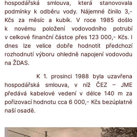
hospodářská smlouva, která stanovovala
podmínky k odběru vody. Nájemné činilo 3,-
Kčs za měsíc a kubík. V roce 1985 došlo
k novému položení vodovodního potrubí
v celkové finanční částce přes 123 000,- Kčs. I
dnes lze velice dobře hodnotit předchozí
rozhodnutí výboru ohledně napojení vodovodu
na ŽDAS.
K 1. prosinci 1988 byla uzavřena
hospodářská smlouva, v níž ČEZ – JME
předává kabelové vedení v délce 140 m za
pořizovací hodnotu cca 6 000,- Kčs bezúplatně
naší osadě.