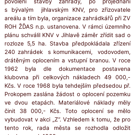
povolení stavby zahrady, po projednání
s bývalým
jihlavským KNV, pro zřizovatele
areálu a tím byla, organizace zahrádkářů při ZV
ROH ŽĎAS n.p. ustanovena. V rámci územního
plánu schválil KNV v Jihlavě záměr zřídit sad o
rozloze 5,5 ha. Stavba předpokládala zřízení
240 zahrádek
s komunikacemi,
vodovodem,
drátěným oplocením a vstupní branou. V roce
1962 byla dle dokumentace postavena
klubovna při celkových nákladech 49 000,-
Kčs. V roce 1968 byla tehdejším předsedou př.
Prokopem zaslána žádost o oplocení pozemku
ve dvou etapách. Materiálové náklady měly
činit 38 000,- Kčs. Toto oplocení se mělo
vybudovat v akci „Z“. Vzhledem k tomu, že pro
tento rok, rada města se rozhodla odložit