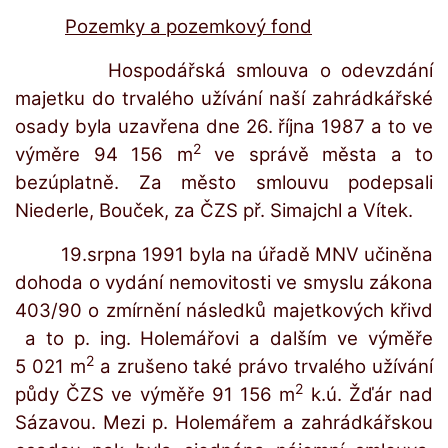
Pozemky a pozemkový fond
Hospodářská smlouva o odevzdání
majetku do trvalého užívání naší zahrádkářské
osady byla uzavřena dne 26. října 1987 a to ve
2
výměre 94 156 m
ve správě města a to
bezúplatně. Za město smlouvu podepsali
Niederle, Bouček, za ČZS př. Simajchl a Vítek.
19.srpna 1991 byla na úřadě MNV učiněna
dohoda o vydání nemovitosti ve smyslu zákona
403/90 o zmírnění následků majetkových křivd
a to p. ing. Holemářovi a dalším ve výměře
2
5 021 m
a zrušeno také právo trvalého užívání
2
půdy ČZS ve výměře 91 156 m
k.ú. Žďár nad
Sázavou. Mezi p. Holemářem a zahrádkářskou