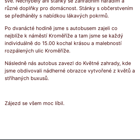
své. Nechyběly ani stánky se zahradním nářadím a
různé doplňky pro domácnost. Stánky s občerstvením
se předháněly s nabídkou lákavých pokrmů.
Po dvanácté hodině jsme s autobusem zajeli co
nejblíže k náměstí Kroměříže a tam jsme se každý
individuálně do 15.00 kochal krásou a malebností
rozpálených ulic Kroměříže.
Následně nás autobus zavezl do Květné zahrady, kde
jsme obdivovali nádherné obrazce vytvořené z květů a
stříhaných buxusů.
Zájezd se všem moc líbil.