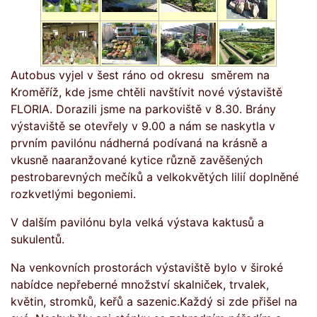
Autobus vyjel v šest ráno od okresu směrem na
Kroměříž, kde jsme chtěli navštívit nové výstaviště
FLORIA. Dorazili jsme na parkoviště v 8.30. Brány
výstaviště se otevřely v 9.00 a nám se naskytla v
prvním pavilónu nádherná podívaná na krásně a
vkusně naaranžované kytice různě zavěšených
pestrobarevných mečíků a velkokvětých lilií doplněné
rozkvetlými begoniemi.
V dalším pavilónu byla velká výstava kaktusů a
sukulentů.
Na venkovních prostorách výstaviště bylo v široké
nabídce nepřeberné množství skalniček, trvalek,
květin, stromků, keřů a sazenic.Každý si zde přišel na