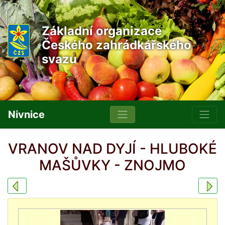
Základní organizace
Českého zahrádkářského
svazu
Nivnice
VRANOV NAD DYJÍ - HLUBOKÉ
MAŠŮVKY - ZNOJMO