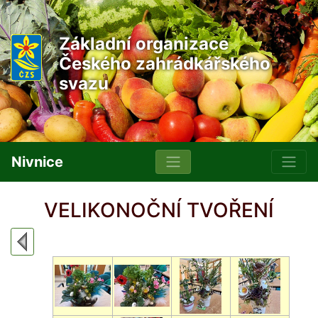
Základní organizace
Českého zahrádkářského
svazu
Nivnice
VELIKONOČNÍ TVOŘENÍ