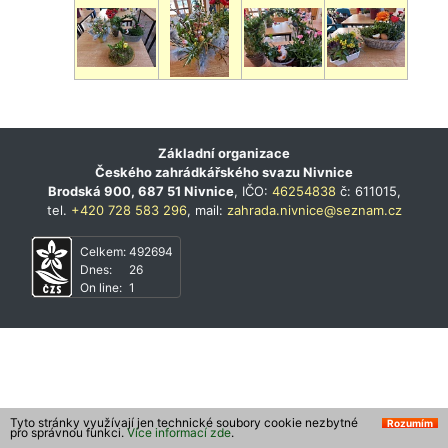
Základní organizace
Českého zahrádkářského svazu Nivnice
Brodská 900, 687 51 Nivnice
, IČO:
46254838
č: 611015,
tel.
+420 728 583 296
, mail:
zahrada.nivnice@seznam.cz
Celkem:
492694
Dnes:
26
On line:
1
Tyto stránky využívají jen technické soubory cookie nezbytné
Rozumím
pro správnou funkci.
Více informací zde
.