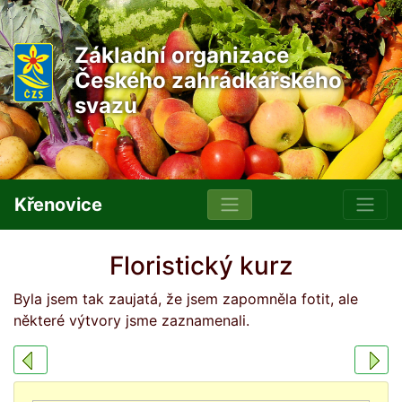
Základní organizace
Českého zahrádkářského
svazu
Křenovice
Floristický kurz
Byla jsem tak zaujatá, že jsem zapomněla fotit, ale
některé výtvory jsme zaznamenali.