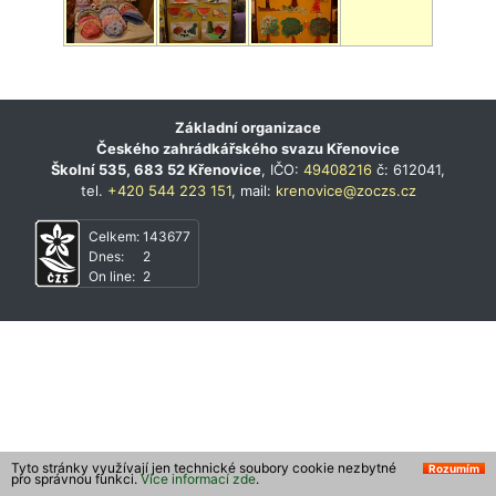
Základní organizace
Českého zahrádkářského svazu Křenovice
Školní 535, 683 52 Křenovice
, IČO:
49408216
č: 612041,
tel.
+420 544 223 151
, mail:
krenovice@zoczs.cz
Celkem:
143677
Dnes:
2
On line:
2
Tyto stránky využívají jen technické soubory cookie nezbytné
Rozumím
pro správnou funkci.
Více informací zde
.