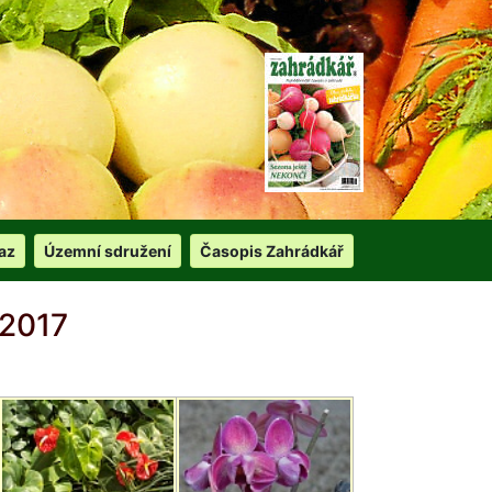
az
Územní sdružení
Časopis Zahrádkář
 2017