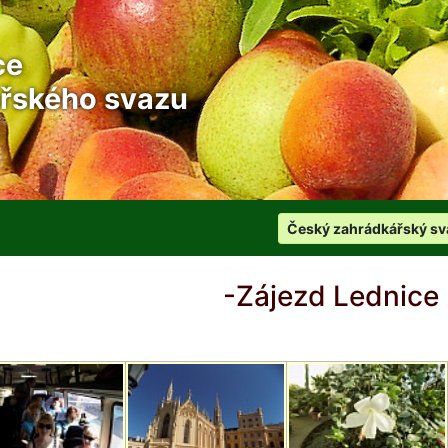
ce
řského svazu
Český zahrádkářský sv
-Zájezd Lednice