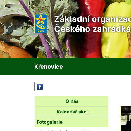
Základní organiza
Českého zahrádká
Křenovice
O nás
Kalendář akcí
Fotogalerie