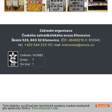
Základní organizace
Českého zahrádkářského svazu Křenovice
Školní 535, 683 52 Křenovice
, IČO:
49408216
č: 612041,
tel.
+420 544 223 151
, mail:
krenovice@zoczs.cz
Celkem:
143682
Dnes:
7
On line:
1
Tyto stránky využívají jen technické soubory cookie nezbytné
Rozumím
pro správnou funkci.
Více informací zde
.