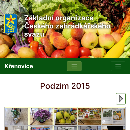
Základní organizace
Českého zahrádkářského
svazu
Křenovice
Podzim 2015