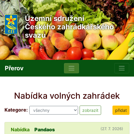
Územní sdružení
Českého zahrádkářského
svazu
Přerov
Nabídka volných zahrádek
Kategore:
přidat
Nabídka
Pandaos
(27. 7. 2026)