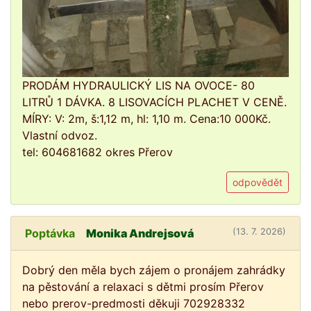
PRODÁM HYDRAULICKÝ LIS NA OVOCE- 80
LITRŮ 1 DÁVKA. 8 LISOVACÍCH PLACHET V CENĚ.
MÍRY: V: 2m, š:1,12 m, hl: 1,10 m. Cena:10 000Kč.
Vlastní odvoz.
tel: 604681682 okres Přerov
odpovědět
Poptávka
Monika Andrejsová
(13. 7. 2026)
Dobrý den měla bych zájem o pronájem zahrádky
na pěstování a relaxaci s dětmi prosím Přerov
nebo prerov-predmosti děkuji 702928332