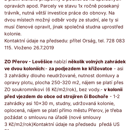
opravách apod. Parcely ve stavu 1x ročně posekaný
trávník, nutná větší investice práce do obnovy. Na
dvou místech možný odběr vody ze studní, ale ty si
musí členové opravit, jinak společná studna uprostřed
kolonie.
Kontaktní údaje na předsedu: přítel Orság, tel. 728 083
115. Vloženo 26.7.2019
ZO Přerov - Lověšice
nabízí
několik volných zahrádek
ve dvou koloniích:
-
za podjezdem ke křižovatce
- asi
3 zahrádky dlouho neudržované, nutnost domluvy a
opravy plotu, plocha 250-320 m2, nájem se platí přes
ZO soukromníkovi (6 Kč/m2/rok), bez vody.-
v kolonii
před vjezdem do obce od strojíren či Bochoře
- 1-2
zahrádky asi 10x30 m, studny, udržovaná kolonie,
oplocená, nájem se platí přímo městu Přerov, je třeba
požádat o smlouvu na úřadě (nové smlouvy
3 Kč/m2/rok)Kontaktní údaje na předsedu předá US