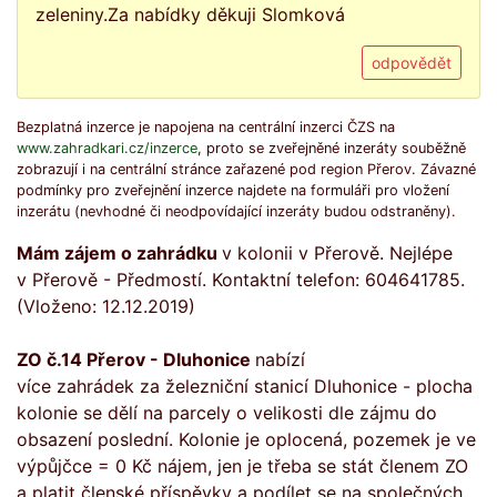
zeleniny.Za nabídky děkuji Slomková
odpovědět
Bezplatná inzerce je napojena na centrální inzerci ČZS na
www.zahradkari.cz/inzerce
, proto se zveřejněné inzeráty souběžně
zobrazují i na centrální stránce zařazené pod region Přerov. Závazné
podmínky pro zveřejnění inzerce najdete na formuláři pro vložení
inzerátu (nevhodné či neodpovídající inzeráty budou odstraněny).
Mám zájem o zahrádku
v kolonii v Přerově. Nejlépe
v Přerově - Předmostí. Kontaktní telefon: 604641785.
(Vloženo: 12.12.2019)
ZO č.14 Přerov - Dluhonice
nabízí
více zahrádek za železniční stanicí Dluhonice - plocha
kolonie se dělí na parcely o velikosti dle zájmu do
obsazení poslední. Kolonie je oplocená, pozemek je ve
výpůjčce = 0 Kč nájem, jen je třeba se stát členem ZO
a platit členské příspěvky a podílet se na společných