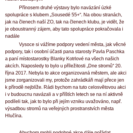
Přínosem druhé výstavy bylo navázání úzké
spolupráce s klubem „Sousedé 55+“. Na obou stranách,
jak na členech naší ZO, tak na členech klubu, je vidět, že
je oboustranný zájem, aby tato spolupráce pokračovala i
nadále
Vysoce si vážíme podpory vedení města, jak věcné
podpory, tak i osobní účasti pana starosty Pavla Paschka
a paní místostarostky Blanky Kotrlové na všech našich
akcích. Naposledy to bylo u příležitosti „Dne stromů“ 20.
října 2017. Nebyla to akce organizovaná městem, ale akci
jsme zorganizovali my, protože zahrádkáři mají přece jen
k přírodě nejblíže. Rádi bychom na tuto celosvětovou akci
i v budoucnu navázali a v příštích letech se na ní aktivně
podíleli tak, jak to bylo při jejím vzniku uvažováno, např.
výsadbou stromů na veřejných prostranstvích města
Hlučína.
Abychom mohli podobné akce dále pořádat,