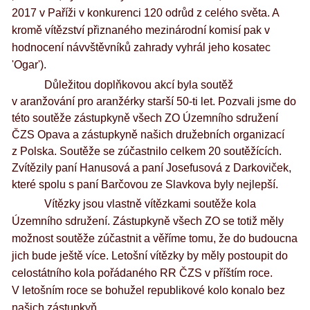
2017 v Paříži v konkurenci 120 odrůd z celého světa. A
kromě vítězství přiznaného mezinárodní komisí pak v
hodnocení návvštěvníků zahrady vyhrál jeho kosatec
'Ogar').
Důležitou doplňkovou akcí byla soutěž
v aranžování pro aranžérky starší 50-ti let. Pozvali jsme do
této soutěže zástupkyně všech ZO Územního sdružení
ČZS Opava a zástupkyně našich družebních organizací
z Polska. Soutěže se zúčastnilo celkem 20 soutěžících.
Zvítězily paní Hanusová a paní Josefusová z Darkoviček,
které spolu s paní Barčovou ze Slavkova byly nejlepší.
Vítězky jsou vlastně vítězkami soutěže kola
Územního sdružení. Zástupkyně všech ZO se totiž měly
možnost soutěže zúčastnit a věříme tomu, že do budoucna
jich bude ještě více. Letošní vítězky by měly postoupit do
celostátního kola pořádaného RR ČZS v příštím roce.
V letošním roce se bohužel republikové kolo konalo bez
našich zástupkyň.