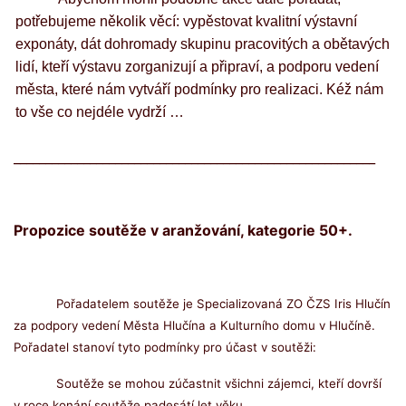
potřebujeme několik věcí: vypěstovat kvalitní výstavní
exponáty, dát dohromady skupinu pracovitých a obětavých
lidí, kteří výstavu zorganizují a připraví, a podporu vedení
města, které nám vytváří podmínky pro realizaci. Kéž nám
to vše co nejdéle vydrží …
_________________________________________________________
Propozice soutěže v aranžování, kategorie 50+.
Pořadatelem soutěže je Specializovaná ZO ČZS Iris Hlučín
za podpory vedení Města Hlučína a Kulturního domu v Hlučíně.
Pořadatel stanoví tyto podmínky pro účast v soutěži:
Soutěže se mohou zúčastnit všichni zájemci, kteří dovrší
v roce konání soutěže padesátí let věku.