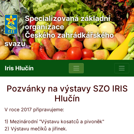
Specializovaná základní
organizace
Českého zahrádkářského
svazu
Iris Hlučín
Pozvánky na výstavy SZO IRIS
Hlučín
V roce 2017 připravujeme:
1) Mezinárodní "Výstavu kosatců a pivoněk"
2) Výstavu mečíků a jiřinek.