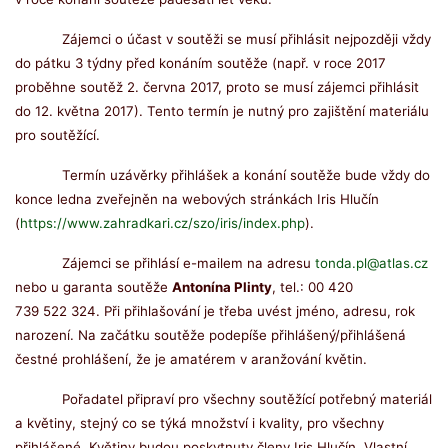
Zájemci o účast v soutěži se musí přihlásit nejpozději vždy
do pátku 3 týdny před konáním soutěže (např. v roce 2017
proběhne soutěž 2. června 2017, proto se musí zájemci přihlásit
do 12. května 2017). Tento termín je nutný pro zajištění materiálu
pro soutěžící.
Termín uzávěrky přihlášek a konání soutěže bude vždy do
konce ledna zveřejněn na webových stránkách Iris Hlučín
(
https://www.zahradkari.cz/szo/iris/index.php
).
Zájemci se přihlásí e-mailem na adresu
tonda.pl@atlas.cz
nebo u garanta soutěže
Antonína Plinty
, tel.: 00 420
739 522 324.
Při přihlašování je třeba uvést jméno, adresu, rok
narození. Na začátku soutěže podepíše přihlášený/přihlášená
čestné prohlášení, že je amatérem v aranžování květin.
Pořadatel připraví pro všechny soutěžící potřebný materiál
a květiny, stejný co se týká množství i kvality, pro všechny
přihlášené. Květiny budou poskytnuty členy Iris Hlučín.
Vlastní