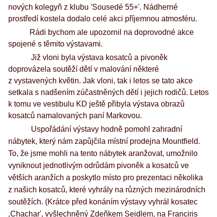
nových kolegyň z klubu 'Sousedé 55+'. Nádherné
prostředí kostela dodalo celé akci příjemnou atmosféru.
Rádi bychom ale upozornil na doprovodné akce
spojené s těmito výstavami.
Již vloni byla výstava kosatců a pivoněk
doprovázela soutěží dětí v malování některé
z vystavených květin. Jak vloni, tak i letos se tato akce
setkala s nadšením zúčastněných dětí i jejich rodičů. Letos
k tomu ve vestibulu KD ještě přibyla výstava obrazů
kosatců namalovaných paní Markovou.
Uspořádání výstavy hodně pomohl zahradní
nábytek, který nám zapůjčila místní prodejna Mountfield.
To, že jsme mohli na tento nábytek aranžovat, umožnilo
vyniknout jednotlivým odrůdám pivoněk a kosatců ve
větších aranžích a poskytlo místo pro prezentaci několika
z našich kosatců, které vyhrály na různých mezinárodních
soutěžích. (Krátce před konáním výstavy vyhrál kosatec
‚Chachar', vyšlechněný Zdeňkem Seidlem, na Franciris