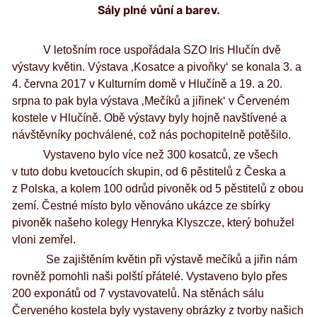
Sály plné vůní a barev.
V letošním roce uspořádala SZO Iris Hlučín dvě
výstavy květin. Výstava ‚Kosatce a pivoňky‘ se konala 3. a
4. června 2017 v Kulturním domě v Hlučíně a 19. a 20.
srpna to pak byla výstava ‚Mečíků a jiřinek‘ v Červeném
kostele v Hlučíně. Obě výstavy byly hojně navštívené a
návštěvníky pochválené, což nás pochopitelně potěšilo.
Vystaveno bylo více než 300 kosatců, ze všech
v tuto dobu kvetoucích skupin, od 6 pěstitelů z Česka a
z Polska, a kolem 100 odrůd pivoněk od 5 pěstitelů z obou
zemí. Čestné místo bylo věnováno ukázce ze sbírky
pivoněk našeho kolegy Henryka Klyszcze, který bohužel
vloni zemřel.
Se zajištěním květin při výstavě mečíků a jiřin nám
rovněž pomohli naši polští přátelé. Vystaveno bylo přes
200 exponátů od 7 vystavovatelů. Na stěnách sálu
Červeného kostela byly vystaveny obrázky z tvorby našich