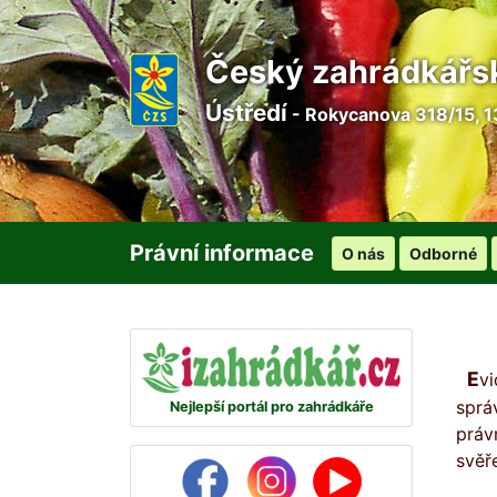
Český zahrádkářs
Ústředí
- Rokycanova 318/15, 1
Právní informace
O nás
Odborné
Evidence skutečných majitelů (též Informační systém skutečných majitelů) je informační systém veřejné
sprá
Nejlepší portál pro zahrádkáře
práv
svěř