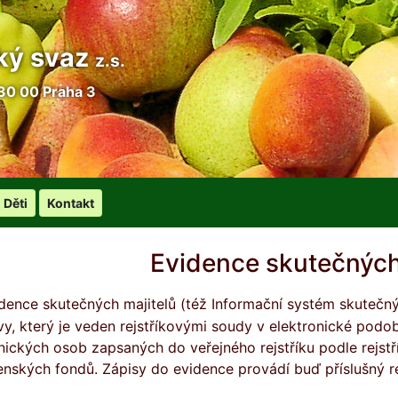
ký svaz
z.s.
30 00 Praha 3
Děti
Kontakt
Evidence skutečných
vy, který je veden rejstříkovými soudy v elektronické podob
nických osob zapsaných do veřejného rejstříku podle rejstř
enských fondů. Zápisy do evidence provádí buď příslušný r