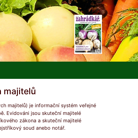
 majitelů
ě. Evidováni jsou skuteční majitelé
íkového zákona a skuteční majitelé
ejstříkový soud anebo notář.