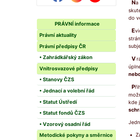
Na základě vydané novely zákona č. 37/2021 Sb., o evidenci skutečných majitelů se od 1.6.2021 jako
skut
do ve
PRÁVNÍ informace
Ev
Právní aktuality
strá
subj
Právní předpisy ČR
• Zahrádkářský zákon
V rámci různých skutečností, např. získání dotace, se můžete setkat s požadavkem ve smyslu doložení
úpln
Vnitrosvazové předpisy
nebo
• Stanovy ČZS
Př
• Jednací a volební řád
možn
• Statut Ústředí
kde 
schr
• Statut fondů ČZS
Jedn
• Vzorový osadní řád
Z
Metodické pokyny a směrnice