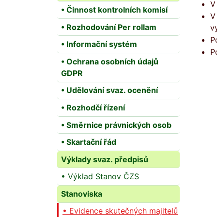
V
• Činnost kontrolních komisí
V
• Rozhodování Per rollam
v
P
• Informační systém
P
• Ochrana osobních údajů
GDPR
• Udělování svaz. ocenění
• Rozhodčí řízení
• Směrnice právnických osob
• Skartační řád
Výklady svaz. předpisů
• Výklad Stanov ČZS
Stanoviska
• Evidence skutečných majitelů