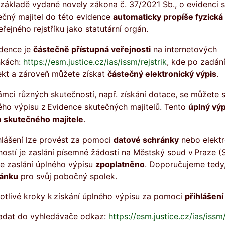
ečný majitel do této evidence
automaticky propíše fyzická
řejného rejstříku jako statutární orgán.
idence je
částečně přístupná veřejnosti
na internetových
nkách:
https://esm.justice.cz/ias/issm/rejstrik
, kde po zadání
ekt a zároveň můžete získat
částečný elektronický výpis
.
ého výpisu z Evidence skutečných majitelů. Tento
úplný výp
 skutečného majitele
.
ihlášení lze provést za pomoci
datové schránky
nebo elektro
ostí je zaslání písemné žádosti na Městský soud v Praze (S
je zaslání úplného výpisu
zpoplatněno
. Doporučujeme tedy, 
ánku
pro svůj pobočný spolek.
otlivé kroky k získání úplného výpisu za pomoci
přihlášen
adat do vyhledávače odkaz:
https://esm.justice.cz/ias/issm/