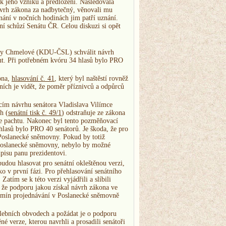
k jeho vzniku a předložení. Následovala
návrh zákona za nadbytečný, věnovali mu
ání v nočních hodinách jim patří uznání.
ní schůzí Senátu ČR. Celou diskuzi si opět
enaty Chmelové (KDU-ČSL) schválit návrh
ut. Při potřebném kvóru 34 hlasů bylo PRO
ona,
hlasování č. 41
, který byl naštěstí rovněž
ích je vidět, že poměr příznivců a odpůrců
cím návrhu senátora Vladislava Vilímce
h (
senátní tisk č. 49/1
) odstraňuje ze zákona
ýše pachtu. Nakonec byl tento pozměňovací
lasů bylo PRO 40 senátorů. Je škoda, že pro
 Poslanecké sněmovny. Pokud by totiž
 Poslanecké sněmovny, nebylo by možné
pisu panu prezidentovi.
udou hlasovat pro senátní okleštěnou verzi,
o v první fázi. Pro přehlasování senátního
atím se k této verzi vyjádřili a slíbili
že podporu jakou získal návrh zákona ve
ermín projednávání v Poslanecké sněmovně
olebních obvodech a požádat je o podporu
né verze, kterou navrhli a prosadili senátoři