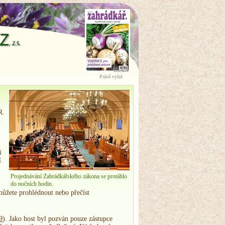
Právě vyšel
R.
.
i
í
Projednávání Zahrádkářského zákona se protáhlo
do nočních hodin.
můžete prohlédnout nebo přečíst
9
). Jako host byl pozván pouze zástupce