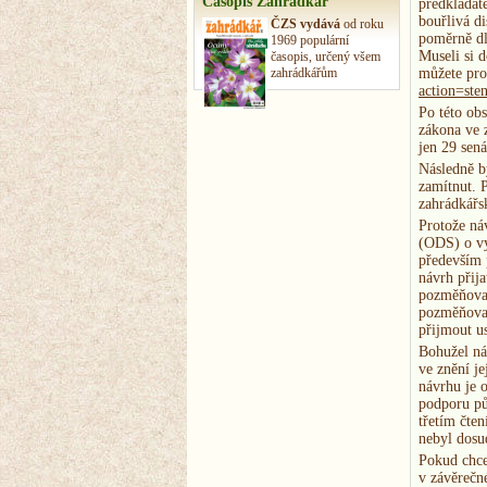
Časopis Zahrádkář
předkladat
bouřlivá di
ČZS vydává
od roku
poměrně dl
1969 populární
Museli si 
časopis, určený všem
zahrádkářům
můžete pro
action=s
Po této ob
zákona ve
jen 29 sená
Následně b
zamítnut. 
zahrádkářs
Protože ná
(ODS) o vy
především 
návrh přij
pozměňovac
pozměňovac
přijmout u
Bohužel ná
ve znění j
návrhu je o
podporu pů
třetím čte
nebyl dosu
Pokud chce
v závěrečné