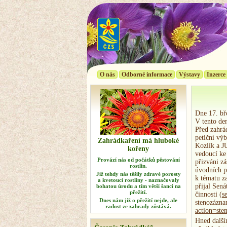
O nás
Odborné informace
Výstavy
Inzerce
Dne 17. bř
V tento de
Před zahrá
petiční výb
Zahrádkaření má hluboké
Kozlík a J
kořeny
vedoucí ke
Provází nás od počátků pěstování
přizváni zá
rostlin.
úvodních p
Již tehdy nás těšily zdra­vé porosty
k tématu z
a kvetoucí rostliny - naznačovaly
přijal Sen
bohatou úrodu a tím větší šanci na
přežití.
činnosti (
s
Dnes nám již o přežití nejde, ale
stenozázn
radost ze zahra­dy zůstává.
action=s
Hned další