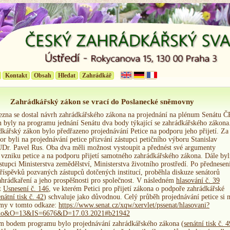
Kontakt
Obsah
Hledat
Zahrádkář
Zahrádkářský zákon se vrací do Poslanecké sněmovny
ezna se dostal návrh zahrádkářského zákona na projednání na plénum Senátu Č
n byly na programu jednání Senátu dva body týkající se zahrádkářského zákona
dkářský zákon bylo předřazeno projednávání Petice na podporu jeho přijetí. Za
or byli na projednávání petice přizvání zástupci petičního výboru Stanislav
UDr. Pavel Rus. Oba dva měli možnost vystoupit a přednést své argumenty
 vzniku petice a na podporu přijetí samotného zahrádkářského zákona. Dále byl
stupci Ministerstva zemědělství, Ministerstva životního prostředí. Po přednesen
říspěvků pozvaných zástupců dotčených institucí, proběhla diskuze senátorů
ahrádkaření a jeho prospěšnosti pro společnost. V následném
hlasování č. 39
át
Usnesení č. 146
, ve kterém Petici pro přijetí zákona o podpoře zahrádkářské
enátní tisk č. 42
) schvaluje jako důvodnou. Celý průběh projednávání petice si 
amy v tomto odkaze:
https://www.senat.cz/xqw/xervlet/pssenat/hlasovani?
teno&O=13&IS=6676&D=17.03.2021#b21942
m bodem programu bylo projednávání zahrádkářského zákona (
senátní tisk č. 4