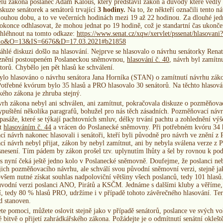
elů zákona poslanec Adam Kalous, který představil zákon a důvody které vedly 
skuze senátorek a senátorů trvající
3 hodiny.
Na to, že někteří označili tento 
ouhou dobu, a to ve večerních hodinách mezi 19 až 22 hodinou. Za dlouhé jedn
dokonce odhlasovat, že mohou jednat po 19 hodině, což je standartní čas ukonče
hléhnout na tomto odkaze:
https://www.senat.cz/xqw/xervlet/pssenat/hlasovani?
teno&O=13&IS=6676&D=17.03.2021#b21858
sáhlé diskuzi došlo na hlasování. Nejprve se hlasovalo o návrhu senátorky R
 znění postoupeném Poslaneckou sněmovnou,
hlasování č. 40
, návrh byl zamítn
torů. Chybělo jen pět hlasů ke schválení.
ylo hlasováno o návrhu senátora Jana Horníka (STAN) o zamítnutí návrhu zák
Potřebné kvórum bylo 35 hlasů a PRO hlasovalo 30 senátorů. Na těchto hlasován
kého zákona je zhruba stejný.
vrh zákona nebyl ani schválen, ani zamítnut, pokračovala diskuze o pozměňova
puštění několika paragrafů, bohužel pro nás těch zásadních. Pozměňovací návr
pasáže, které se týkají pachtovních smluv, délky trvání pachtu a zohlednění v
at
hlasováním č. 44
a vrácen do Poslanecké sněmovny. Při potřebném kvóru 34 h
í návrh nakonec hlasovali i senátoři, kteří byli původně pro návrh ve znění z
í návrh nebyl přijat, zákon by nebyl zamítnut, ani by nebyla sválena verze z
snesení. Tím pádem by zákon prošel tzv. uplynutím lhůty a šel by rovnou k pod
s nyní čeká ještě jedno kolo v Poslanecké sněmovně. Doufejme, že poslanci neb
ejich pozměňovacího návrhu, ale schválí svou původní sněmovní verzi, stejně jak
všem nutné získat souhlas nadpoloviční většiny všech poslanců, tedy 101 hlasů. Z
vodní verzi poslanci ANO, Pirátů a KSČM. Jednáme s dalšími kluby a věříme, 
ní, tedy 80 % hlasů PRO, udržíme i v případě tohoto závěrečného hlasování. T
d stanoven.
te pomoci, můžete oslovit stejně jako v případě senátorů, poslance ve svých v
 bitvě o přijetí zahrádkářského zákona. Požádejte je o odmítnutí senátní okleště