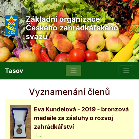
Základní organizace
Českého zahrádkářského
svazu
Tasov
Vyznamenání členů
Eva Kundelová - 2019 - bronzová
medaile za zásluhy o rozvoj
zahrádkářství
[...]