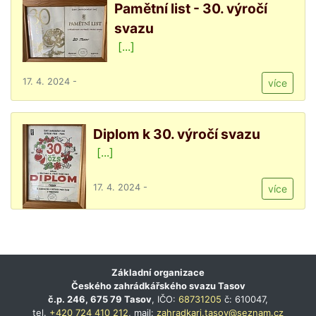
Pamětní list - 30. výročí
svazu
[...]
17. 4. 2024 -
více
Diplom k 30. výročí svazu
[...]
17. 4. 2024 -
více
Základní organizace
Českého zahrádkářského svazu Tasov
č.p. 246, 675 79 Tasov
, IČO:
68731205
č: 610047,
tel.
+420 724 410 212
, mail:
zahradkari.tasov@seznam.cz