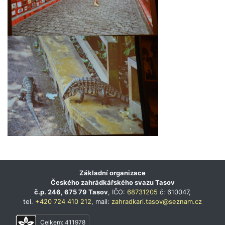
Základní organizace
Českého zahrádkářského svazu Tasov
č.p. 246, 675 79 Tasov
, IČO:
68731205
č: 610047,
tel.
+420 724 410 212
, mail:
zahradkari.tasov@seznam.cz
Celkem:
411978