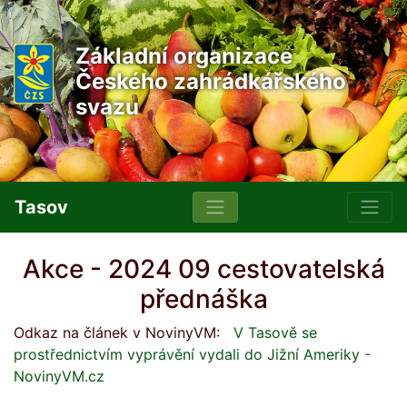
Základní organizace
Českého zahrádkářského
svazu
Tasov
Akce - 2024 09 cestovatelská
přednáška
Odkaz na článek v NovinyVM:
V Tasově se
prostřednictvím vyprávění vydali do Jižní Ameriky -
NovinyVM.cz