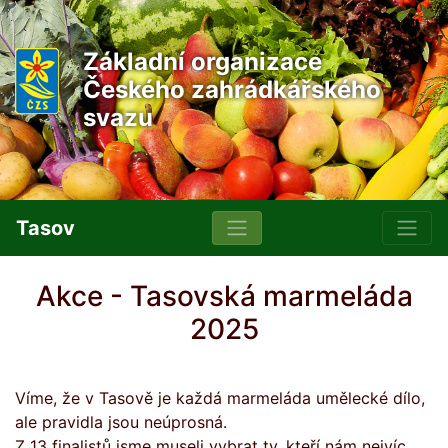
Základní organizace
Českého zahrádkářského
svazu
Tasov
Akce - Tasovská marmeláda
2025
Víme, že v Tasově je každá marmeláda umělecké dílo,
ale pravidla jsou neúprosná.
Z 13 finalistů jsme museli vybrat ty, kteří nám nejvíc