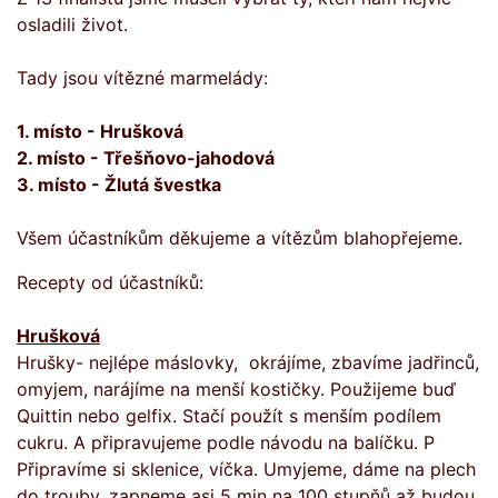
osladili život.
Tady jsou vítězné marmelády:
1. místo - Hrušková
2. místo - Třešňovo-jahodová
3. místo - Žlutá švestka
Všem účastníkům děkujeme a vítězům blahopřejeme.
Recepty od účastníků:
Hrušková
Hrušky- nejlépe máslovky, okrájíme, zbavíme jadřinců,
omyjem, narájíme na menší kostičky. Použijeme buď
Quittin nebo gelfix. Stačí použít s menším podílem
cukru. A připravujeme podle návodu na balíčku. P
Připravíme si sklenice, víčka. Umyjeme, dáme na plech
do trouby, zapneme asi 5 min na 100 stupňů až budou