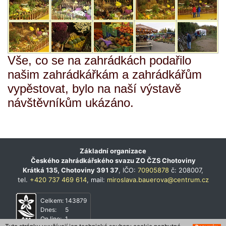
Vše, co se na zahrádkách podařilo
našim zahrádkářkám a zahrádkářům
vypěstovat, bylo na naší výstavě
návštěvníkům ukázáno.
Základní organizace
Českého zahrádkářského svazu ZO ČZS Chotoviny
Krátká 135, Chotoviny 391 37
, IČO:
70905878
č: 208007,
tel.
+420 737 469 614
, mail:
miroslava.bauerova@centrum.cz
Celkem:
143879
Dnes:
5
On line:
1