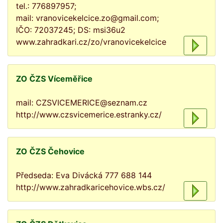
tel.: 776897957;
mail: vranovicekelcice.zo@gmail.com;
IČO: 72037245; DS: msi36u2
www.zahradkari.cz/zo/vranovicekelcice
ZO ČZS Víceměřice
mail: CZSVICEMERICE@seznam.cz
http://www.czsvicemerice.estranky.cz/
ZO ČZS Čehovice
Předseda: Eva Divácká 777 688 144
http://www.zahradkaricehovice.wbs.cz/