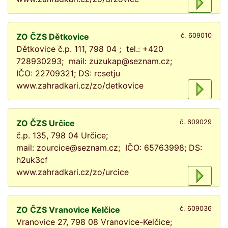
ZO ČZS Dětkovice
č. 609010
Dětkovice č.p. 111, 798 04 ; tel.: +420
728930293; mail: zuzukap@seznam.cz;
IČO: 22709321; DS: rcsetju
www.zahradkari.cz/zo/detkovice
ZO ČZS Určice
č. 609029
č.p. 135, 798 04 Určice;
mail: zourcice@seznam.cz; IČO: 65763998; DS:
h2uk3cf
www.zahradkari.cz/zo/urcice
ZO ČZS Vranovice Kelčice
č. 609036
Vranovice 27, 798 08 Vranovice-Kelčice;