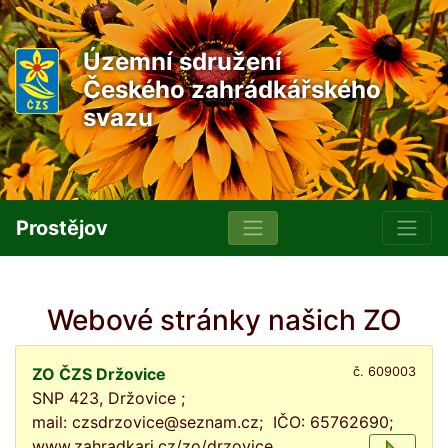
Územní sdružení
Českého zahrádkářského
svazu
Prostějov
Webové stránky našich ZO
ZO ČZS Držovice
č. 609003
SNP 423, Držovice ;
mail: czsdrzovice@seznam.cz; IČO: 65762690;
www.zahradkari.cz/zo/drzovice