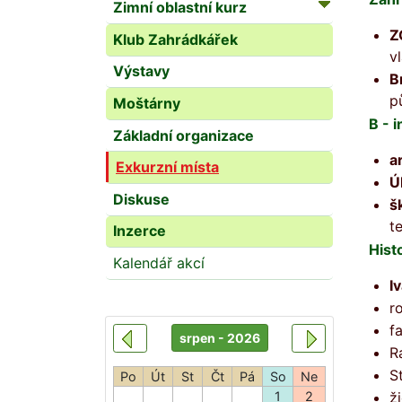
Zimní oblastní kurz
Z
Klub Zahrádkářek
v
Výstavy
B
p
Moštárny
B - 
Základní organizace
a
Exkurzní místa
Ú
Diskuse
š
t
Inzerce
Hist
Kalendář akcí
I
r
f
R
S
ž