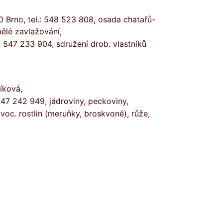
0 Brno, tel.: 548 523 808, osada chatařů-
mělé zavlažování,
.: 547 233 904, sdružení drob. vlastníků
tíková,
547 242 949, jádroviny, peckoviny,
voc. rostlin (meruňky, broskvoně), růže,