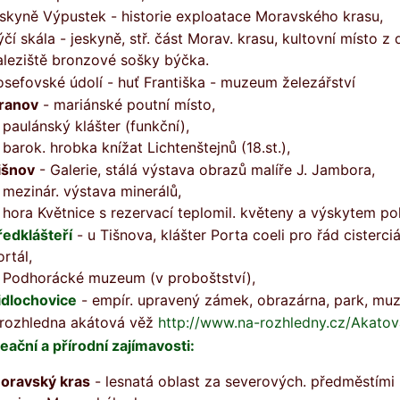
eskyně Výpustek - historie exploatace Moravského krasu,
ýčí skála - jeskyně, stř. část Morav. krasu, kultovní místo z
aleziště bronzové sošky býčka.
osefovské údolí - huť Františka - muzeum železářství
ranov
- mariánské poutní místo,
 paulánský klášter (funkční),
 barok. hrobka knížat Lichtenštejnů (18.st.),
išnov
- Galerie, stálá výstava obrazů malíře J. Jambora,
 mezinár. výstava minerálů,
 hora Květnice s rezervací teplomil. květeny a výskytem p
ředklášteří
- u Tišnova, klášter Porta coeli pro řád cisterci
ortál,
 Podhorácké muzeum (v proboštství),
idlochovice
- empír. upravený zámek, obrazárna, park, m
rozhledna akátová věž
http://www.na-rozhledny.cz/Akato
eační a přírodní zajímavosti:
oravský kras
- lesnatá oblast za severových. předměstími 