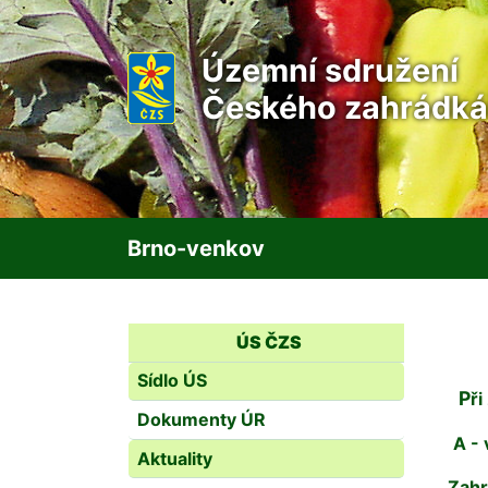
Územní sdružení
Českého zahrádká
Brno-venkov
ÚS ČZS
Sídlo ÚS
Př
Dokumenty ÚR
A -
Aktuality
Zahr