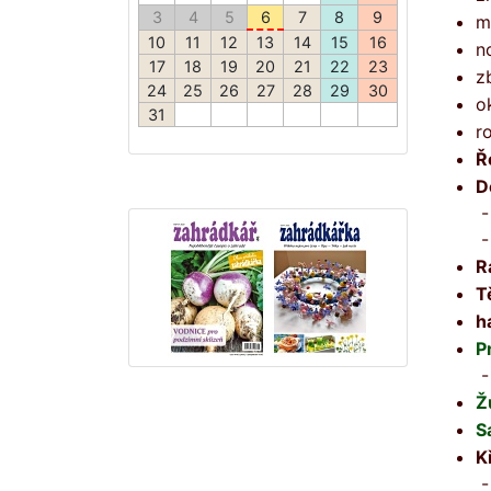
m
n
z
o
r
Ř
D
-
-
R
T
h
P
-
Ž
S
K
-