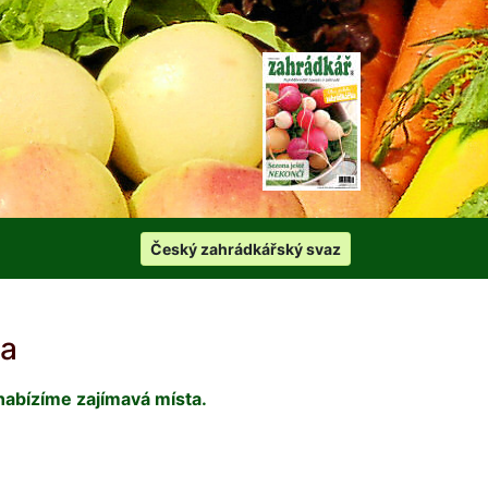
Český zahrádkářský svaz
ta
nabízíme zajímavá místa.