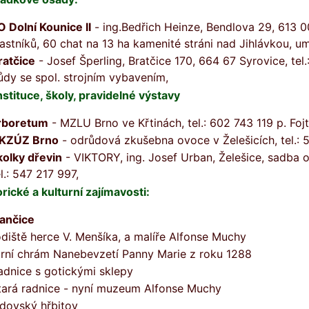
O Dolní Kounice II
- ing.Bedřich Heinze, Bendlova 29, 613 0
lastníků, 60 chat na 13 ha kamenité stráni nad Jihlávkou, u
ratčice
- Josef Šperling, Bratčice 170, 664 67 Syrovice, tel
ůdy se spol. strojním vybavením,
instituce, školy, pravidelné výstavy
rboretum
- MZLU Brno ve Křtinách, tel.: 602 743 119 p. Foj
KZÚZ Brno
- odrůdová zkušebna ovoce v Želešicích, tel.: 
kolky dřevin
- VIKTORY, ing. Josef Urban, Želešice, sadba o
el.: 547 217 997,
orické a kulturní zajímavosti:
vančice
odiště herce V. Menšíka, a malíře Alfonse Muchy
arní chrám Nanebevzetí Panny Marie z roku 1288
adnice s gotickými sklepy
tará radnice - nyní muzeum Alfonse Muchy
idovský hřbitov