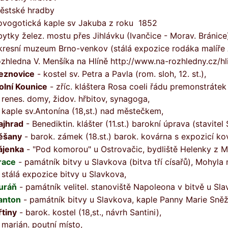
ěstské hradby
ovogotická kaple sv Jakuba z roku 1852
bytky želez. mostu přes Jihlávku (Ivančice - Morav. Bránice),
kresní muzeum Brno-venkov (stálá expozice rodáka malíře 
ozhledna V. Menšíka na Hlíně http://www.na-rozhledny.cz/h
eznovice
- kostel sv. Petra a Pavla (rom. sloh, 12. st.),
olní Kounice
- zříc. kláštera Rosa coeli řádu premonstrátek (
 renes. domy, židov. hřbitov, synagoga,
 kaple sv.Antonína (18,st.) nad městečkem,
ajhrad
- Benediktin. klášter (11.st.) barokní úprava (stavite
ěšany
- barok. zámek (18.st.) barok. kovárna s expozicí kov
ájenka
- "Pod komorou" u Ostrovačic, bydliště Helenky z 
race
- památník bitvy u Slavkova (bitva tří císařů), Mohyla 
 stálá expozice bitvy u Slavkova,
uráň
- památník velitel. stanoviště Napoleona v bitvě u Sla
anton
- památník bitvy u Slavkova, kaple Panny Marie Sně
řtiny
- barok. kostel (18,st., návrh Santini),
 marián. poutní místo,