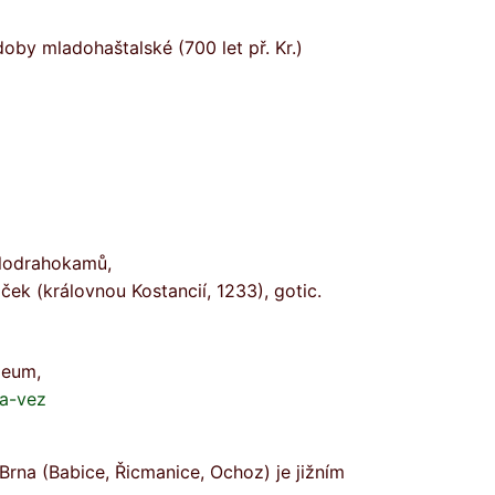
 doby mladohaštalské (700 let př. Kr.)
olodrahokamů,
áček (královnou Kostancií, 1233), gotic.
uzeum,
va-vez
Brna (Babice, Řicmanice, Ochoz) je jižním