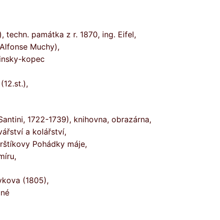
 techn. památka z r. 1870, ing. Eifel,
Alfonse Muchy),
linsky-kopec
12.st.),
l Santini, 1722-1739), knihovna, obrazárna,
ářství a kolářství,
Mrštíkovy Pohádky máje,
míru,
vkova (1805),
žné