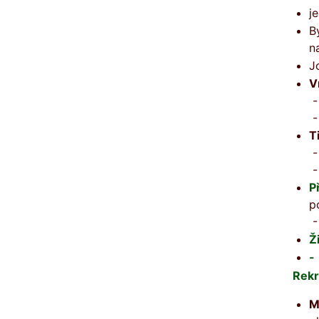
j
B
n
J
V
-
-
T
-
-
P
p
-
Ž
-
Rekr
M