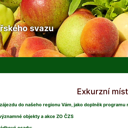
řského svazu
Exkurzní mís
i zájezdu do našeho regionu Vám, jako doplněk programu 
 významné objekty a akce ZO ČZS
ádkové osady: