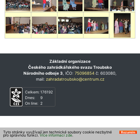
Základní organizace
Českého zahrádkářského svazu Troubsko
Národního odboje 3
, IČO:
75096854
č: 603080,
mail:
zahradatroubsko@centrum.cz
Celkem:
176192
Dnes:
9
On line:
2
Tyto stránky využívají jen technické soubory cookie nezbytné
Rozumím
pro správnou funkci.
Více informací zde
.