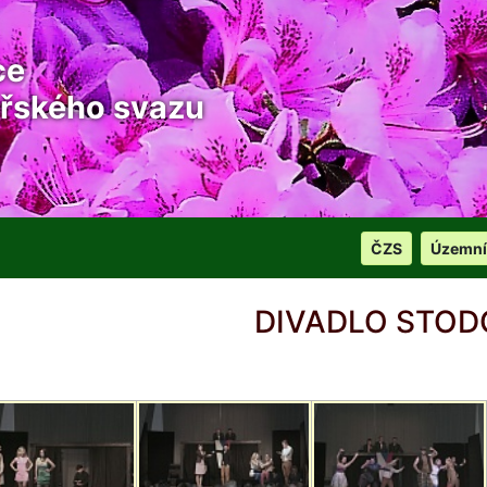
ce
řského svazu
ČZS
Územní
DIVADLO STOD