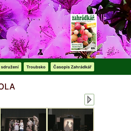
 sdružení
Troubsko
Časopis Zahrádkář
OLA