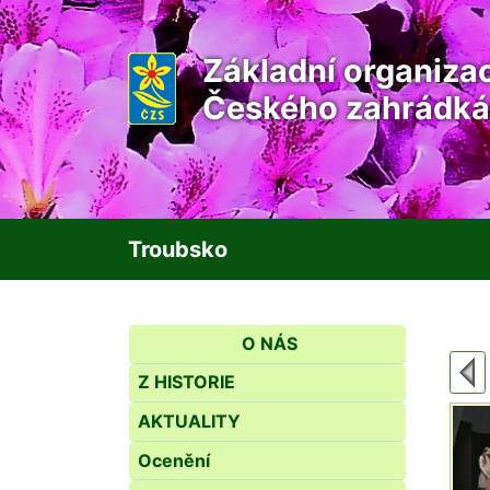
Základní organiza
Českého zahrádká
Troubsko
O NÁS
Z HISTORIE
AKTUALITY
Ocenění