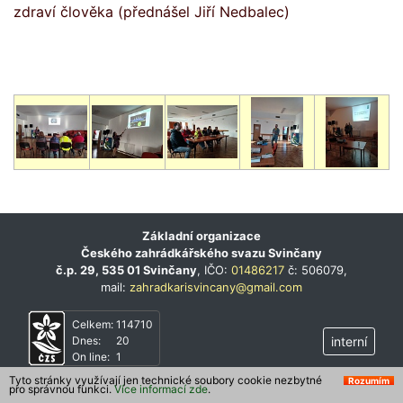
zdraví člověka
(přednášel Jiří Nedbalec)
Základní organizace
Českého zahrádkářského svazu Svinčany
č.p. 29, 535 01 Svinčany
, IČO:
01486217
č: 506079,
mail:
zahradkarisvincany@gmail.com
Celkem:
114710
Dnes:
20
interní
On line:
1
Tyto stránky využívají jen technické soubory cookie nezbytné
Rozumím
pro správnou funkci.
Více informací zde
.