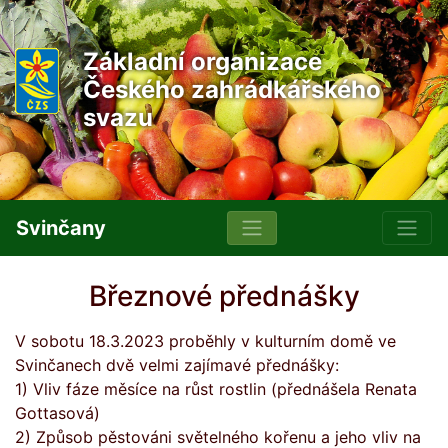
Základní organizace
Českého zahrádkářského
svazu
Svinčany
Březnové přednášky
V sobotu 18.3.2023 proběhly v kulturním domě ve
Svinčanech dvě velmi zajímavé přednášky:
1)
Vliv fáze měsíce na růst rostlin (přednášela Renata
Gottasová)
2)
Způsob pěstováni světelného kořenu a jeho vliv na