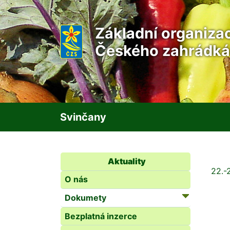
Základní organiza
Českého zahrádká
Svinčany
Aktuality
22.-
O nás
Dokumety
Bezplatná inzerce