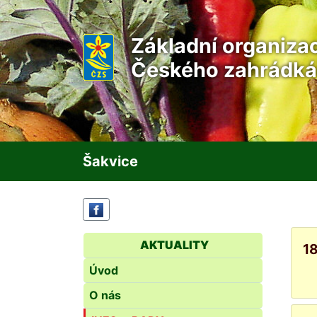
Základní organiza
Českého zahrádká
Šakvice
AKTUALITY
18
Úvod
O nás