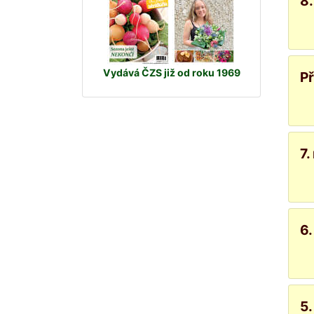
8.
Vydává ČZS již od roku 1969
Př
7.
6.
5.